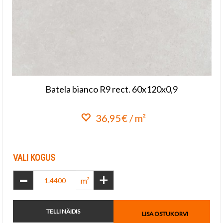
Batela bianco R9 rect. 60x120x0,9
36,95€ / m²
Lisa lemmikuks
VALI KOGUS
-
+
m²
TELLI NÄIDIS
LISA OSTUKORVI