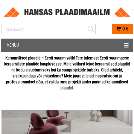
Mobiilis otsimise sisestus
0
€
MENÜÜ
Keraamilised plaadid – Eesti suurim valik! Tere tulemast Eesti suurimasse
keraamiliste plaatide kauplusesse. Meie valikust leiad keraamilised plaadid
nii kodu sisustamiseks kui ka suurprojektide tarbeks. Oled arhitekt,
sisekujundaja või ehitusfirma? Meie juurest leiad inspiratsiooni ja
professionaalset nõu, et valida oma projekti jaoks parimad keraamilised
plaadid.