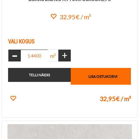
32,95€ / m²
Lisa lemmikuks
VALI KOGUS
-
+
m²
TELLI NÄIDIS
LISA OSTUKORVI
32,95€ / m²
Lisa lemmikuks