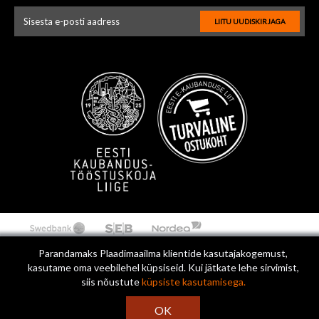
LIITU UUDISKIRJAGA
Uudiskirja e-posti aadressi sisestus
Parandamaks Plaadimaailma klientide kasutajakogemust,
kasutame oma veebilehel küpsiseid. Kui jätkate lehe sirvimist,
siis nõustute
küpsiste kasutamisega.
OK