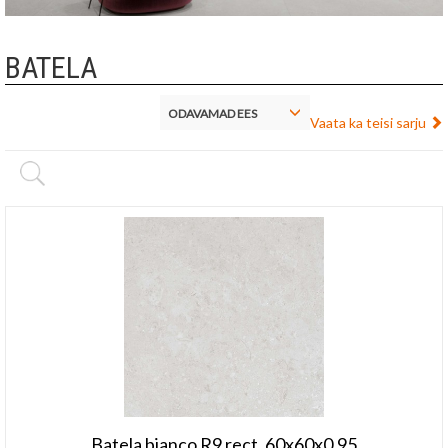
BATELA
ODAVAMAD EES
Vaata ka teisi sarju
Batela bianco R9 rect. 60x60x0,95