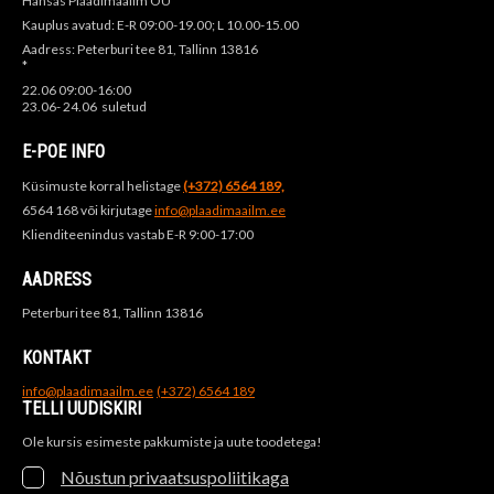
Hansas Plaadimaailm OÜ
Kauplus avatud: E-R 09:00-19.00; L 10.00-15.00
Aadress: Peterburi tee 81, Tallinn 13816
*
22.06 09:00-16:00
23.06- 24.06 suletud
E-POE INFO
Küsimuste korral helistage
(+372) 6564 189,
6564 168 või kirjutage
info@plaadimaailm.ee
Klienditeenindus vastab E-R 9:00-17:00
AADRESS
Peterburi tee 81, Tallinn 13816
KONTAKT
info@plaadimaailm.ee
(+372) 6564 189
TELLI UUDISKIRI
Ole kursis esimeste pakkumiste ja uute toodetega!
Nõustun privaatsuspoliitikaga