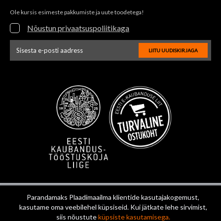
Ole kursis esimeste pakkumiste ja uute toodetega!
Nõustun privaatsuspoliitikaga
LIITU UUDISKIRJAGA
Uudiskirja e-posti aadressi sisestus
Parandamaks Plaadimaailma klientide kasutajakogemust,
kasutame oma veebilehel küpsiseid. Kui jätkate lehe sirvimist,
siis nõustute
küpsiste kasutamisega.