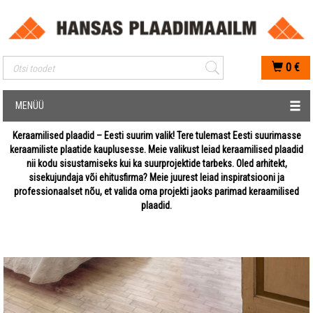
Mobiilis otsimise sisestus
0
€
MENÜÜ
Keraamilised plaadid – Eesti suurim valik! Tere tulemast Eesti suurimasse
keraamiliste plaatide kauplusesse. Meie valikust leiad keraamilised plaadid
nii kodu sisustamiseks kui ka suurprojektide tarbeks. Oled arhitekt,
sisekujundaja või ehitusfirma? Meie juurest leiad inspiratsiooni ja
professionaalset nõu, et valida oma projekti jaoks parimad keraamilised
plaadid.