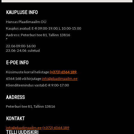
KAUPLUSE INFO
Hansas Plaadimaailm OÜ
Kauplus avatud: E-R 09:00-19.00; L 10.00-15.00
Aadress: Peterburi tee 81, Tallinn 13816
*
22.06 09:00-16:00
23.06- 24.06 suletud
E-POE INFO
Küsimuste korral helistage
(+372) 6564 189,
6564 168 või kirjutage
info@plaadimaailm.ee
Klienditeenindus vastab E-R 9:00-17:00
AADRESS
Peterburi tee 81, Tallinn 13816
KONTAKT
info@plaadimaailm.ee
(+372) 6564 189
TELLI UUDISKIRI