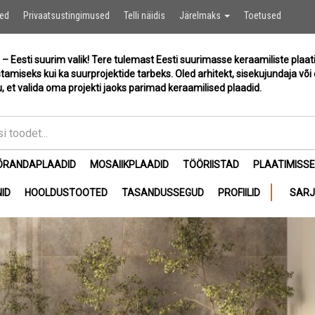
Ostukor
sed
Privaatsustingimused
Telli näidis
Järelmaks
Toetused
 – Eesti suurim valik! Tere tulemast Eesti suurimasse keraamiliste plaat
stamiseks kui ka suurprojektide tarbeks. Oled arhitekt, sisekujundaja või 
, et valida oma projekti jaoks parimad keraamilised plaadid.
ÕRANDAPLAADID
MOSAIIKPLAADID
TÖÖRIISTAD
PLAATIMISS
ID
HOOLDUSTOOTED
TASANDUSSEGUD
PROFIILID
SAR