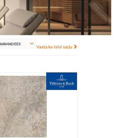
VAMAD EES
Vaata ka teisi sarju