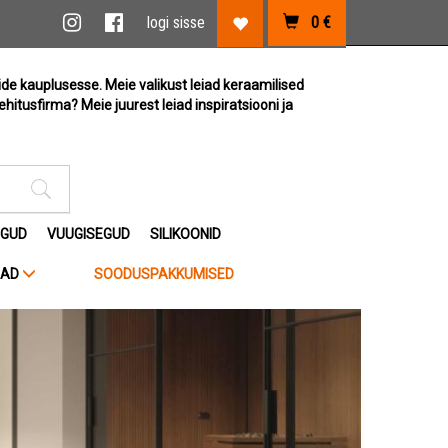
vi link
Instagram link
Facebook link
logi sisse
0
€
Lemmikute link
ide kauplusesse. Meie valikust leiad keraamilised
ehitusfirma? Meie juurest leiad inspiratsiooni ja
Otsimise sisestus
EGUD
VUUGISEGUD
SILIKOONID
JAD
SOODUSPAKKUMISED