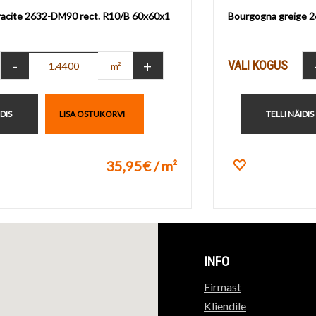
acite 2632-DM90 rect. R10/B 60x60x1
Bourgogna greige 
-
+
VALI KOGUS
m²
IDIS
LISA OSTUKORVI
TELLI NÄIDIS
35,95€ / m²
ikuks
Lisa lemmik
INFO
Firmast
Kliendile