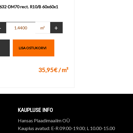
2632-DM70 rect. R10/B 60x60x1
-
+
m²
LISA OSTUKORVI
35,95€ / m²
uks
KAUPLUSE INFO
Hansas Plaadimaailm OÜ
Kauplus avatud: E-R 09:00-19.00; L 10.00-15.00