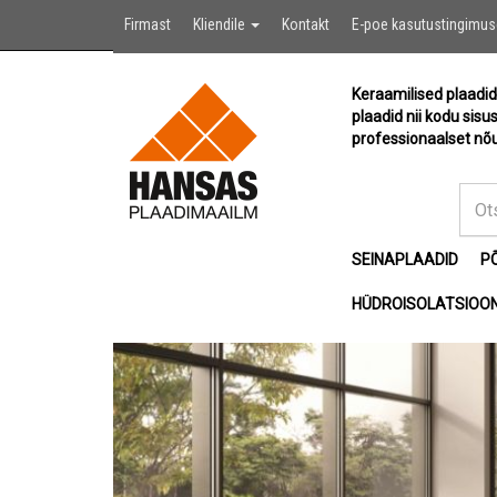
Firmast
Kliendile
Kontakt
E-poe kasutustingimu
Keraamilised plaadid
plaadid nii kodu sisu
professionaalset nõu
SEINAPLAADID
P
HÜDROISOLATSIOON