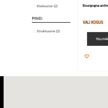
Bourgogna anthr
Kivimuster
(2)
PIND:
VALI KOGUS
Struktuurne
(2)
TELLI NÄ
Lisa lemm