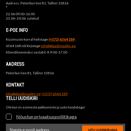
Aadress: Peterburi tee 81, Tallinn 13816
*
22.06 09:00-16:00
23.06- 24.06 suletud
E-POE INFO
Küsimuste korral helistage
(+372) 6564 189,
6564 168 või kirjutage
info@plaadimaailm.ee
Klienditeenindus vastab E-R 9:00-17:00
AADRESS
Peterburi tee 81, Tallinn 13816
KONTAKT
info@plaadimaailm.ee
(+372) 6564 189
TELLI UUDISKIRI
Ole kursis esimeste pakkumiste ja uute toodetega!
Nõustun privaatsuspoliitikaga
LIITU UUDISKIRJAGA