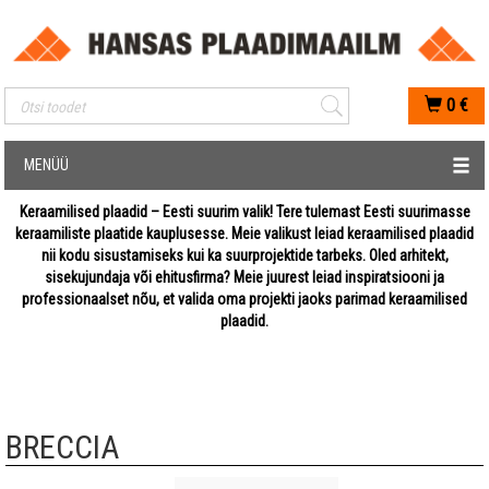
Mobiilis otsimise sisestus
0
€
MENÜÜ
Keraamilised plaadid – Eesti suurim valik! Tere tulemast Eesti suurimasse
keraamiliste plaatide kauplusesse. Meie valikust leiad keraamilised plaadid
nii kodu sisustamiseks kui ka suurprojektide tarbeks. Oled arhitekt,
sisekujundaja või ehitusfirma? Meie juurest leiad inspiratsiooni ja
professionaalset nõu, et valida oma projekti jaoks parimad keraamilised
plaadid.
BRECCIA