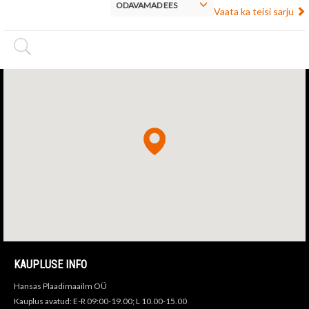
ODAVAMAD EES
Vaata ka teisi sarju
KAUPLUSE INFO
Hansas Plaadimaailm OÜ
Kauplus avatud: E-R 09:00-19.00; L 10.00-15.00