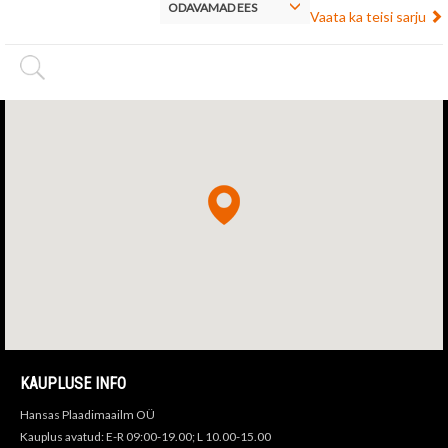
ODAVAMAD EES
Vaata ka teisi sarju
KAUPLUSE INFO
Hansas Plaadimaailm OÜ
Kauplus avatud: E-R 09:00-19.00; L 10.00-15.00