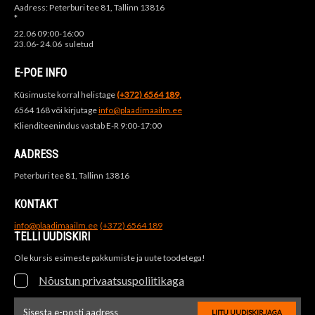
Aadress: Peterburi tee 81, Tallinn 13816
*
22.06 09:00-16:00
23.06- 24.06 suletud
E-POE INFO
Küsimuste korral helistage
(+372) 6564 189,
6564 168 või kirjutage
info@plaadimaailm.ee
Klienditeenindus vastab E-R 9:00-17:00
AADRESS
Peterburi tee 81, Tallinn 13816
KONTAKT
info@plaadimaailm.ee
(+372) 6564 189
TELLI UUDISKIRI
Ole kursis esimeste pakkumiste ja uute toodetega!
Nõustun privaatsuspoliitikaga
LIITU UUDISKIRJAGA