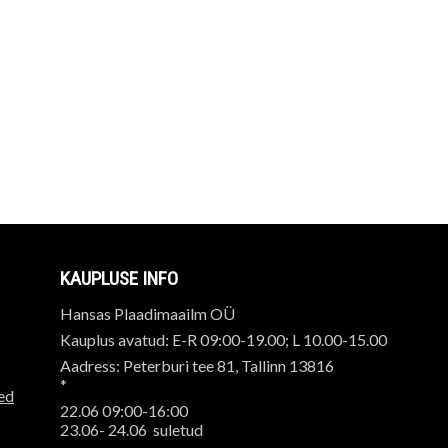
KAUPLUSE INFO
Hansas Plaadimaailm OÜ
Kauplus avatud: E-R 09:00-19.00; L 10.00-15.00
Aadress: Peterburi tee 81, Tallinn 13816
*
ed
22.06 09:00-16:00
23.06- 24.06 suletud