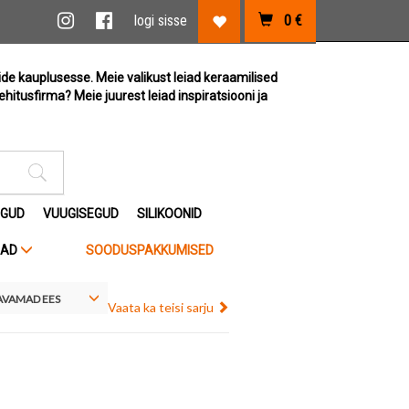
vi link
Instagram link
Facebook link
logi sisse
0
€
Lemmikute link
ide kauplusesse. Meie valikust leiad keraamilised
ehitusfirma? Meie juurest leiad inspiratsiooni ja
Otsimise sisestus
EGUD
VUUGISEGUD
SILIKOONID
JAD
SOODUSPAKKUMISED
VAMAD EES
Vaata ka teisi sarju