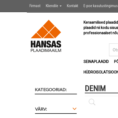
Firmast
Kliendile
Kontakt
E-poe kasutustingimu
Keraamilised plaadid
plaadid nii kodu sisu
professionaalset nõu
SEINAPLAADID
P
HÜDROISOLATSIOON
DENIM
KATEGOORIAD:
VÄRV: