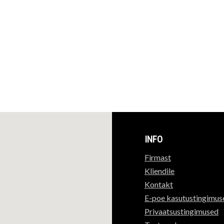
INFO
Firmast
Kliendile
Kontakt
E-poe kasutustingimus
Privaatsustingimused