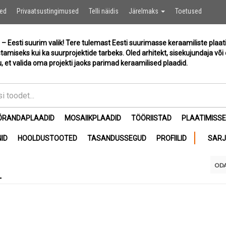
Ostukor
sed
Privaatsustingimused
Telli näidis
Järelmaks
Toetused
 – Eesti suurim valik! Tere tulemast Eesti suurimasse keraamiliste plaat
stamiseks kui ka suurprojektide tarbeks. Oled arhitekt, sisekujundaja või 
, et valida oma projekti jaoks parimad keraamilised plaadid.
ÕRANDAPLAADID
MOSAIIKPLAADID
TÖÖRIISTAD
PLAATIMISS
ID
HOOLDUSTOOTED
TASANDUSSEGUD
PROFIILID
SAR
ODA