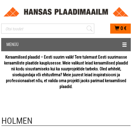
Mobiilis otsimise sisestus
0
€
MENÜÜ
Keraamilised plaadid – Eesti suurim valik! Tere tulemast Eesti suurimasse
keraamiliste plaatide kauplusesse. Meie valikust leiad keraamilised plaadid
nii kodu sisustamiseks kui ka suurprojektide tarbeks. Oled arhitekt,
sisekujundaja või ehitusfirma? Meie juurest leiad inspiratsiooni ja
professionaalset nõu, et valida oma projekti jaoks parimad keraamilised
plaadid.
HOLMEN