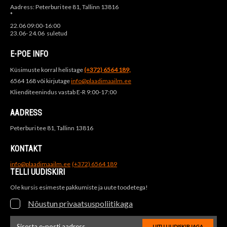
Aadress: Peterburi tee 81, Tallinn 13816
*
22.06 09:00-16:00
23.06- 24.06 suletud
E-POE INFO
Küsimuste korral helistage
(+372) 6564 189,
6564 168 või kirjutage
info@plaadimaailm.ee
Klienditeenindus vastab E-R 9:00-17:00
AADRESS
Peterburi tee 81, Tallinn 13816
KONTAKT
info@plaadimaailm.ee
(+372) 6564 189
TELLI UUDISKIRI
Ole kursis esimeste pakkumiste ja uute toodetega!
Nõustun privaatsuspoliitikaga
LIITU UUDISKIRJAGA