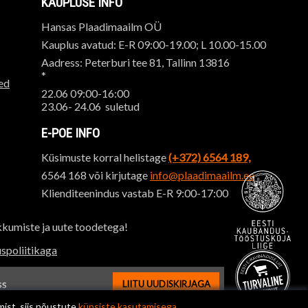
KAUPLUSE INFO
Hansas Plaadimaailm OÜ
Kauplus avatud: E-R 09:00-19.00; L 10.00-15.00
Aadress: Peterburi tee 81, Tallinn 13816
*
ed
22.06 09:00-16:00
23.06- 24.06 suletud
E-POE INFO
Küsimuste korral helistage
(+372) 6564 189,
6564 168 või kirjutage
info@plaadimaailm.ee
Klienditeenindus vastab E-R 9:00-17:00
kkumiste ja uute toodetega!
spoliitikaga
LIITU UUDISKIRJAGA
ssi sisestus
mist, siis nõustute
küpsiste kasutamisega.