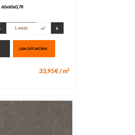
. 60x60x0,78
-
+
m²
LISA OSTUKORVI
33,95€ / m²
uks