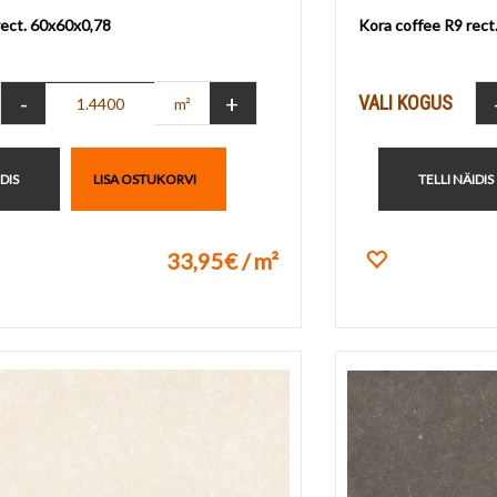
rect. 60x60x0,78
Kora coffee R9 rect
-
+
VALI KOGUS
m²
IDIS
LISA OSTUKORVI
TELLI NÄIDIS
33,95€ / m²
ikuks
Lisa lemmik