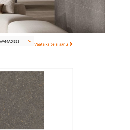
VAMAD EES
Vaata ka teisi sarju