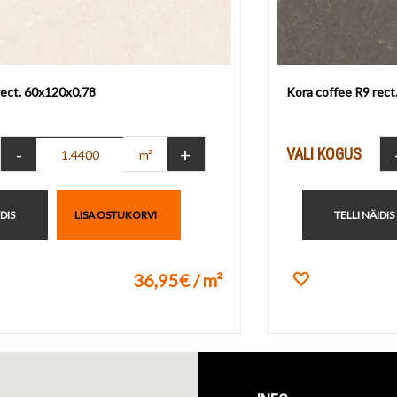
rect. 60x120x0,78
Kora coffee R9 rect
-
+
VALI KOGUS
m²
IDIS
LISA OSTUKORVI
TELLI NÄIDIS
36,95€ / m²
ikuks
Lisa lemmik