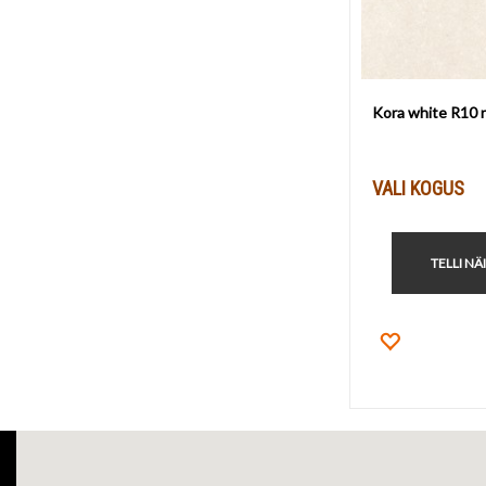
Kora white R10 
VALI KOGUS
TELLI NÄ
Lisa lemm