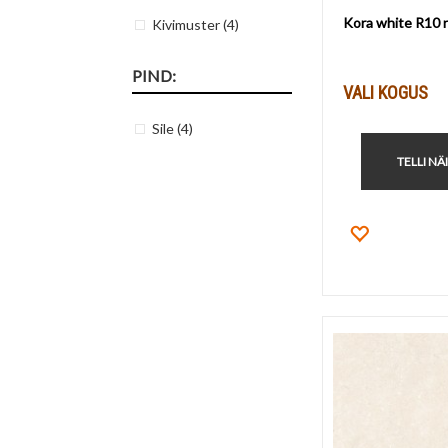
Kora white R10 
Kivimuster
(4)
PIND:
VALI KOGUS
Sile
(4)
TELLI NÄ
Lisa lemm