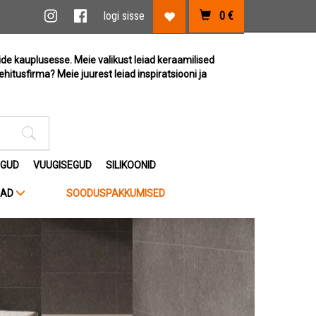
vi link
Instagram link
Facebook link
logi sisse
0
€
Lemmikute link
ide kauplusesse. Meie valikust leiad keraamilised
ehitusfirma? Meie juurest leiad inspiratsiooni ja
Otsimise sisestus
EGUD
VUUGISEGUD
SILIKOONID
JAD
SOODUSPAKKUMISED