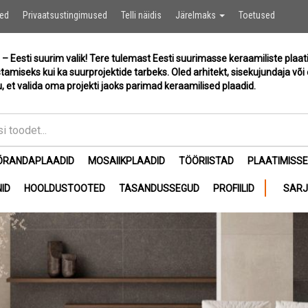
Ostukor
sed
Privaatsustingimused
Telli näidis
Järelmaks
Toetused
 – Eesti suurim valik! Tere tulemast Eesti suurimasse keraamiliste plaat
stamiseks kui ka suurprojektide tarbeks. Oled arhitekt, sisekujundaja või 
, et valida oma projekti jaoks parimad keraamilised plaadid.
ÕRANDAPLAADID
MOSAIIKPLAADID
TÖÖRIISTAD
PLAATIMISS
ID
HOOLDUSTOOTED
TASANDUSSEGUD
PROFIILID
SAR