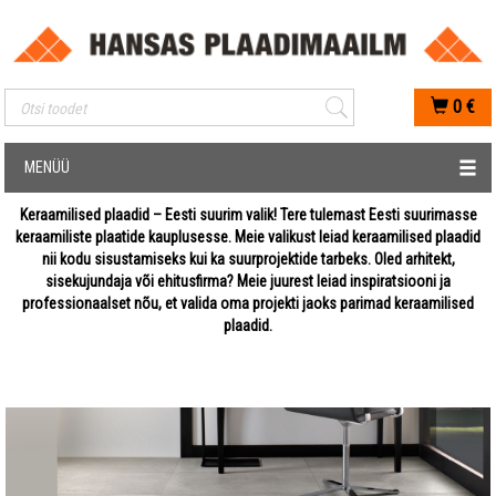
Mobiilis otsimise sisestus
0
€
MENÜÜ
Keraamilised plaadid – Eesti suurim valik! Tere tulemast Eesti suurimasse
keraamiliste plaatide kauplusesse. Meie valikust leiad keraamilised plaadid
nii kodu sisustamiseks kui ka suurprojektide tarbeks. Oled arhitekt,
sisekujundaja või ehitusfirma? Meie juurest leiad inspiratsiooni ja
professionaalset nõu, et valida oma projekti jaoks parimad keraamilised
plaadid.