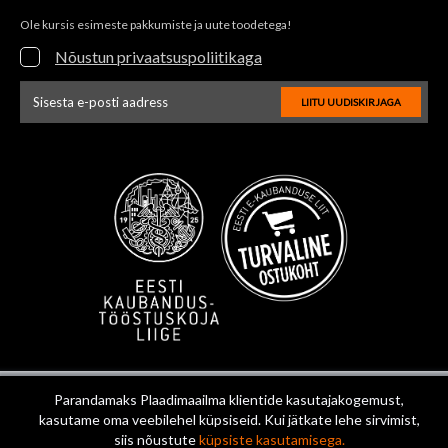
Ole kursis esimeste pakkumiste ja uute toodetega!
Nõustun privaatsuspoliitikaga
LIITU UUDISKIRJAGA
Uudiskirja e-posti aadressi sisestus
Parandamaks Plaadimaailma klientide kasutajakogemust,
kasutame oma veebilehel küpsiseid. Kui jätkate lehe sirvimist,
siis nõustute
küpsiste kasutamisega.