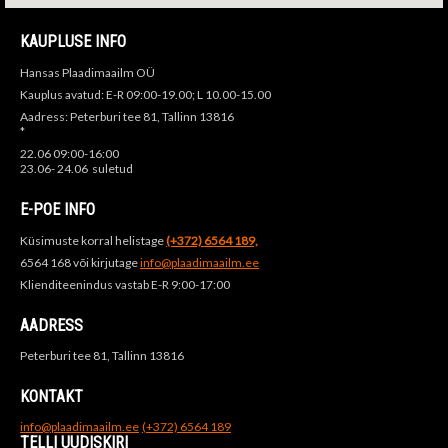
KAUPLUSE INFO
Hansas Plaadimaailm OÜ
Kauplus avatud: E-R 09:00-19.00; L 10.00-15.00
Aadress: Peterburi tee 81, Tallinn 13816
*
22.06 09:00-16:00
23.06- 24.06 suletud
E-POE INFO
Küsimuste korral helistage
(+372) 6564 189,
6564 168 või kirjutage
info@plaadimaailm.ee
Klienditeenindus vastab E-R 9:00-17:00
AADRESS
Peterburi tee 81, Tallinn 13816
KONTAKT
info@plaadimaailm.ee
(+372) 6564 189
TELLI UUDISKIRI