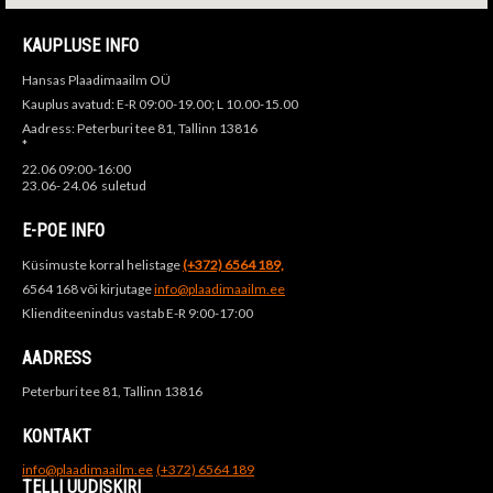
KAUPLUSE INFO
Hansas Plaadimaailm OÜ
Kauplus avatud: E-R 09:00-19.00; L 10.00-15.00
Aadress: Peterburi tee 81, Tallinn 13816
*
22.06 09:00-16:00
23.06- 24.06 suletud
E-POE INFO
Küsimuste korral helistage
(+372) 6564 189,
6564 168 või kirjutage
info@plaadimaailm.ee
Klienditeenindus vastab E-R 9:00-17:00
AADRESS
Peterburi tee 81, Tallinn 13816
KONTAKT
info@plaadimaailm.ee
(+372) 6564 189
TELLI UUDISKIRI