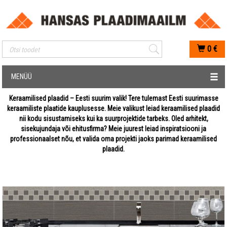
Mobiilis otsimise sisestus
0
€
MENÜÜ
Keraamilised plaadid – Eesti suurim valik! Tere tulemast Eesti suurimasse
keraamiliste plaatide kauplusesse. Meie valikust leiad keraamilised plaadid
nii kodu sisustamiseks kui ka suurprojektide tarbeks. Oled arhitekt,
sisekujundaja või ehitusfirma? Meie juurest leiad inspiratsiooni ja
professionaalset nõu, et valida oma projekti jaoks parimad keraamilised
plaadid.