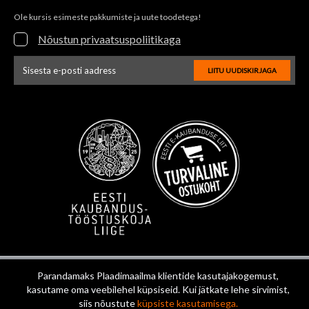
Ole kursis esimeste pakkumiste ja uute toodetega!
Nõustun privaatsuspoliitikaga
LIITU UUDISKIRJAGA
Uudiskirja e-posti aadressi sisestus
Parandamaks Plaadimaailma klientide kasutajakogemust,
kasutame oma veebilehel küpsiseid. Kui jätkate lehe sirvimist,
siis nõustute
küpsiste kasutamisega.