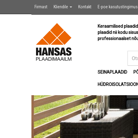
Firmast
Kliendile
Kontakt
E-poe kasutustingimu
Keraamilised plaadid
plaadid nii kodu sisu
professionaalset nõu
SEINAPLAADID
P
HÜDROISOLATSIOON