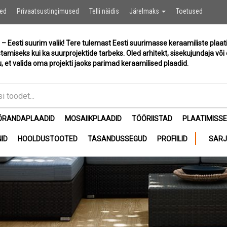
Ostukor
sed
Privaatsustingimused
Telli näidis
Järelmaks
Toetused
 – Eesti suurim valik! Tere tulemast Eesti suurimasse keraamiliste plaat
stamiseks kui ka suurprojektide tarbeks. Oled arhitekt, sisekujundaja või 
, et valida oma projekti jaoks parimad keraamilised plaadid.
ÕRANDAPLAADID
MOSAIIKPLAADID
TÖÖRIISTAD
PLAATIMISS
ID
HOOLDUSTOOTED
TASANDUSSEGUD
PROFIILID
SAR