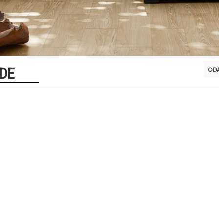
IDE
ODA