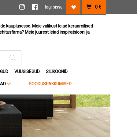
vi link
Instagram link
Facebook link
logi sisse
0
€
Lemmikute link
ide kauplusesse. Meie valikust leiad keraamilised
ehitusfirma? Meie juurest leiad inspiratsiooni ja
Otsimise sisestus
EGUD
VUUGISEGUD
SILIKOONID
JAD
SOODUSPAKKUMISED