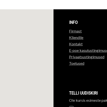
INFO
Firmast
Kliendile
Kontakt
E-poe kasutustingimus
Privaatsustingimused
Toetused
TELLI UUDISKIRI
Ole kursis esimeste pa