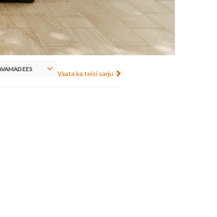
VAMAD EES
Vaata ka teisi sarju