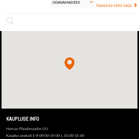
ODAVAMAD EES
Vaata ka teisi sarju
KAUPLUSE INFO
Hansas Plaadimaailm OÜ
Kauplus avatud: E-R 09:00-19.00; L 10.00-15.00