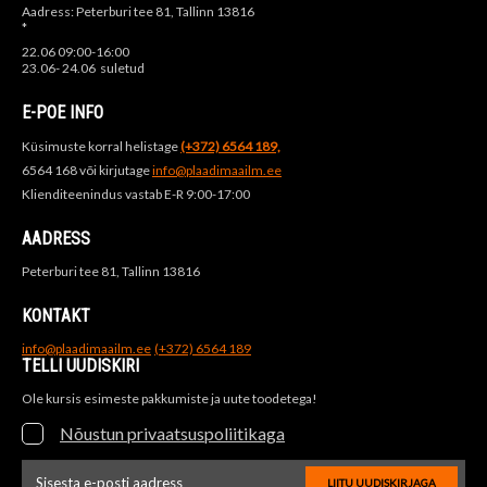
Aadress: Peterburi tee 81, Tallinn 13816
*
22.06 09:00-16:00
23.06- 24.06 suletud
E-POE INFO
Küsimuste korral helistage
(+372) 6564 189,
6564 168 või kirjutage
info@plaadimaailm.ee
Klienditeenindus vastab E-R 9:00-17:00
AADRESS
Peterburi tee 81, Tallinn 13816
KONTAKT
info@plaadimaailm.ee
(+372) 6564 189
TELLI UUDISKIRI
Ole kursis esimeste pakkumiste ja uute toodetega!
Nõustun privaatsuspoliitikaga
LIITU UUDISKIRJAGA