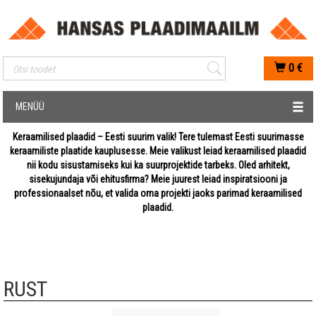
Mobiilis otsimise sisestus
0
€
MENÜÜ
Keraamilised plaadid – Eesti suurim valik! Tere tulemast Eesti suurimasse
keraamiliste plaatide kauplusesse. Meie valikust leiad keraamilised plaadid
nii kodu sisustamiseks kui ka suurprojektide tarbeks. Oled arhitekt,
sisekujundaja või ehitusfirma? Meie juurest leiad inspiratsiooni ja
professionaalset nõu, et valida oma projekti jaoks parimad keraamilised
plaadid.
RUST