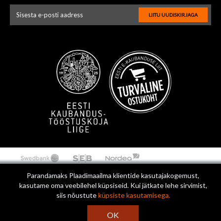
LIITU UUDISKIRJAGA
Uudiskirja e-posti aadressi sisestus
Parandamaks Plaadimaailma klientide kasutajakogemust,
kasutame oma veebilehel küpsiseid. Kui jätkate lehe sirvimist,
siis nõustute
küpsiste kasutamisega.
OK