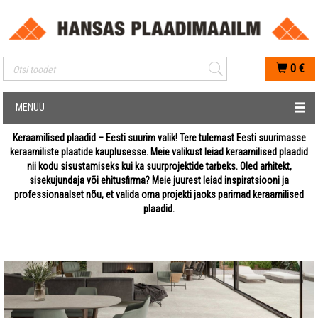
Mobiilis otsimise sisestus
0
€
MENÜÜ
Keraamilised plaadid – Eesti suurim valik! Tere tulemast Eesti suurimasse
keraamiliste plaatide kauplusesse. Meie valikust leiad keraamilised plaadid
nii kodu sisustamiseks kui ka suurprojektide tarbeks. Oled arhitekt,
sisekujundaja või ehitusfirma? Meie juurest leiad inspiratsiooni ja
professionaalset nõu, et valida oma projekti jaoks parimad keraamilised
plaadid.