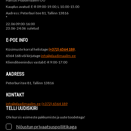
Hansas Plaadimaailm OÜ
Kauplus avatud: E-R 09:00-19.00; L 10.00-15.00
Aadress: Peterburi tee 81, Tallinn 13816
*
22.06 09:00-16:00
23.06- 24.06 suletud
E-POE INFO
Küsimuste korral helistage
(+372) 6564 189,
6564 168 või kirjutage
info@plaadimaailm.ee
Klienditeenindus vastab E-R 9:00-17:00
AADRESS
Peterburi tee 81, Tallinn 13816
KONTAKT
info@plaadimaailm.ee
(+372) 6564 189
TELLI UUDISKIRI
Ole kursis esimeste pakkumiste ja uute toodetega!
Nõustun privaatsuspoliitikaga