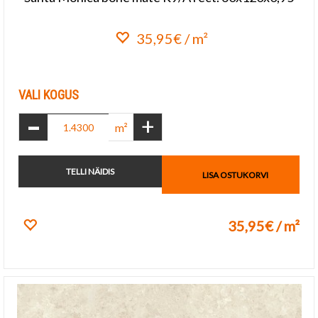
35,95€ / m²
Lisa lemmikuks
VALI KOGUS
-
+
m²
TELLI NÄIDIS
LISA OSTUKORVI
35,95€ / m²
Lisa lemmikuks