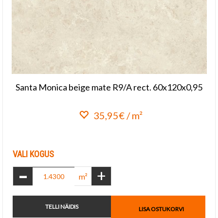
Santa Monica beige mate R9/A rect. 60x120x0,95
35,95€ / m²
Lisa lemmikuks
VALI KOGUS
-
+
m²
TELLI NÄIDIS
LISA OSTUKORVI