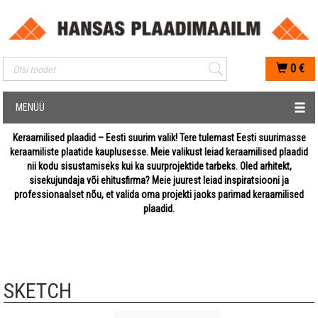
Mobiilis otsimise sisestus
0
€
MENÜÜ
Keraamilised plaadid – Eesti suurim valik! Tere tulemast Eesti suurimasse
keraamiliste plaatide kauplusesse. Meie valikust leiad keraamilised plaadid
nii kodu sisustamiseks kui ka suurprojektide tarbeks. Oled arhitekt,
sisekujundaja või ehitusfirma? Meie juurest leiad inspiratsiooni ja
professionaalset nõu, et valida oma projekti jaoks parimad keraamilised
plaadid.
SKETCH