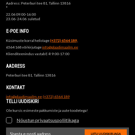
Aadress: Peterburi tee 81, Tallinn 13816
*
22.06 09:00-16:00
23.06- 24.06 suletud
E-POE INFO
Küsimuste korral helistage
(+372) 6564 189,
6564 168 või kirjutage
info@plaadimaailm.ee
Klienditeenindus vastab E-R 9:00-17:00
AADRESS
Peterburi tee 81, Tallinn 13816
KONTAKT
info@plaadimaailm.ee
(+372) 6564 189
TELLI UUDISKIRI
Ole kursis esimeste pakkumiste ja uute toodetega!
Nõustun privaatsuspoliitikaga
LIITU UUDISKIRJAGA