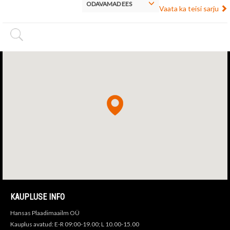
ODAVAMAD EES
Vaata ka teisi sarju
KAUPLUSE INFO
Hansas Plaadimaailm OÜ
Kauplus avatud: E-R 09:00-19.00; L 10.00-15.00