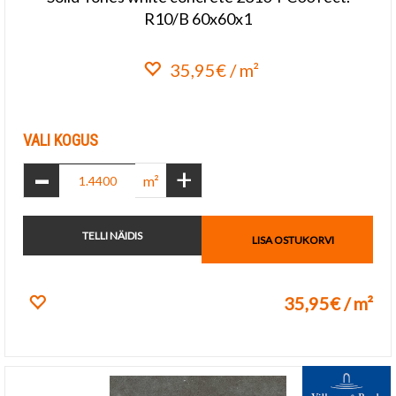
R10/B 60x60x1
35,95€ / m²
Lisa lemmikuks
VALI KOGUS
-
+
m²
TELLI NÄIDIS
LISA OSTUKORVI
35,95€ / m²
Lisa lemmikuks