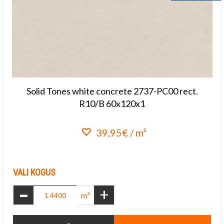
Solid Tones white concrete 2737-PC00 rect.
R10/B 60x120x1
39,95€ / m²
Lisa lemmikuks
VALI KOGUS
-
+
m²