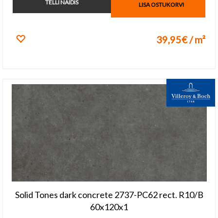
TELLI NÄIDIS
LISA OSTUKORVI
39,95€ / m²
Lisa lemmikuks
Solid Tones dark concrete 2737-PC62 rect. R10/B
60x120x1