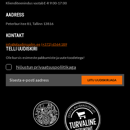
Klienditeenindus vastab E-R 9:00-17:00
AADRESS
Peterburi tee 81, Tallinn 13816
KONTAKT
info@plaadimaailm.ee
(+372) 6564 189
TELLI UUDISKIRI
Ole kursis esimeste pakkumiste ja uute toodetega!
Nõustun privaatsuspoliitikaga
LIITU UUDISKIRJAGA
Uudiskirja e-posti aadressi sisestus