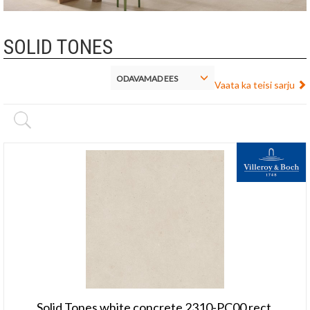
SOLID TONES
ODAVAMAD EES
Vaata ka teisi sarju
Solid Tones white concrete 2310-PC00 rect.