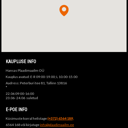
KAUPLUSE INFO
Hansas Plaadimaailm OÜ
Kauplus avatud: E-R 09:00-19.00; L 10.00-15.00
Aadress: Peterburi tee 81, Tallinn 13816
*
22.06 09:00-16:00
23.06- 24.06 suletud
E-POE INFO
Küsimuste korral helistage
(+372) 6564 189,
6564 168 või kirjutage
info@plaadimaailm.ee