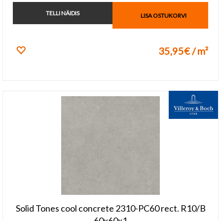
TELLI NÄIDIS
LISA OSTUKORVI
35,95€ / m²
Lisa lemmikuks
Solid Tones cool concrete 2310-PC60 rect. R10/B
60x60x1