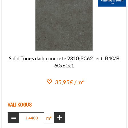
Solid Tones dark concrete 2310-PC62 rect. R10/B
60x60x1
35,95€ / m²
Lisa lemmikuks
VALI KOGUS
-
+
m²