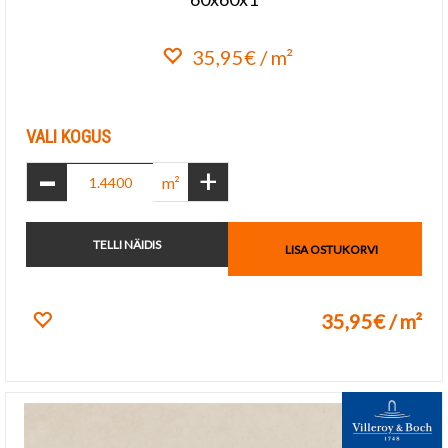
35,95€ / m²
Lisa lemmikuks
VALI KOGUS
-
+
m²
TELLI NÄIDIS
LISA OSTUKORVI
35,95€ / m²
Lisa lemmikuks