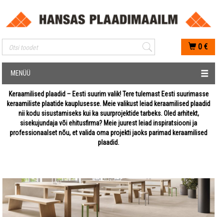
Mobiilis otsimise sisestus
0
€
MENÜÜ
Keraamilised plaadid – Eesti suurim valik! Tere tulemast Eesti suurimasse
keraamiliste plaatide kauplusesse. Meie valikust leiad keraamilised plaadid
nii kodu sisustamiseks kui ka suurprojektide tarbeks. Oled arhitekt,
sisekujundaja või ehitusfirma? Meie juurest leiad inspiratsiooni ja
professionaalset nõu, et valida oma projekti jaoks parimad keraamilised
plaadid.