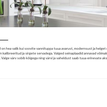
 on hea valik kui soovite vannituppa tuua avarust, modernsust ja helget me
on kalibreeritud ja sirgete servadega. Valged seinaplaadid annavad võimal
v. Valge värv sobib kõigega ning värvi ja vaheldust saab tuua erinevate a