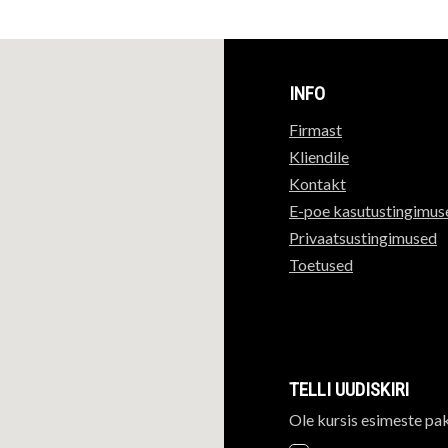
INFO
Firmast
Kliendile
Kontakt
E-poe kasutustingimus
Privaatsustingimused
Toetused
TELLI UUDISKIRI
Ole kursis esimeste pa