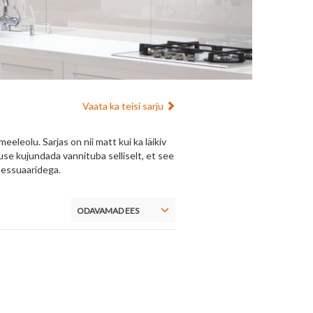
Vaata ka teisi sarju
eleolu. Sarjas on nii matt kui ka läikiv
use kujundada vannituba selliselt, et see
ksessuaaridega.
ODAVAMAD EES