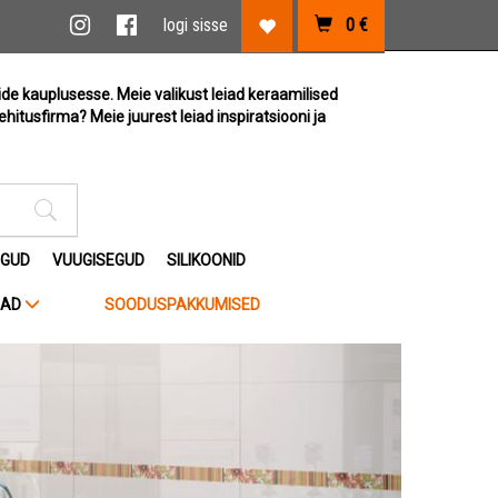
vi link
Instagram link
Facebook link
logi sisse
0
€
Lemmikute link
ide kauplusesse. Meie valikust leiad keraamilised
ehitusfirma? Meie juurest leiad inspiratsiooni ja
Otsimise sisestus
EGUD
VUUGISEGUD
SILIKOONID
JAD
SOODUSPAKKUMISED