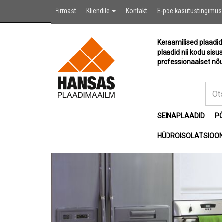
Firmast
Kliendile
Kontakt
E-poe kasutustingimu
Keraamilised plaadid
plaadid nii kodu sisu
professionaalset nõu
SEINAPLAADID
P
HÜDROISOLATSIOON