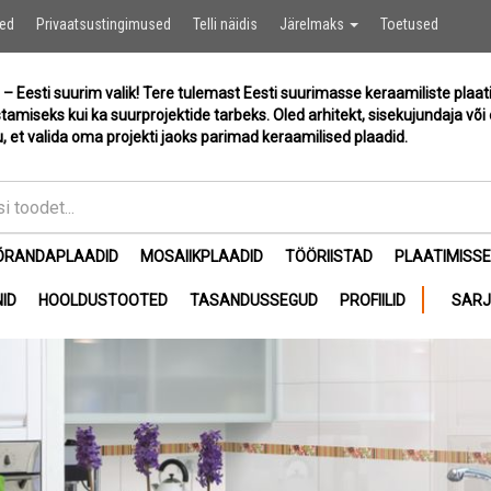
Ostukor
sed
Privaatsustingimused
Telli näidis
Järelmaks
Toetused
 – Eesti suurim valik! Tere tulemast Eesti suurimasse keraamiliste plaat
stamiseks kui ka suurprojektide tarbeks. Oled arhitekt, sisekujundaja või 
, et valida oma projekti jaoks parimad keraamilised plaadid.
ÕRANDAPLAADID
MOSAIIKPLAADID
TÖÖRIISTAD
PLAATIMISS
ID
HOOLDUSTOOTED
TASANDUSSEGUD
PROFIILID
SAR