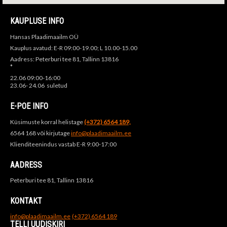
KAUPLUSE INFO
Hansas Plaadimaailm OÜ
Kauplus avatud: E-R 09:00-19.00; L 10.00-15.00
Aadress: Peterburi tee 81, Tallinn 13816
*
22.06 09:00-16:00
23.06- 24.06 suletud
E-POE INFO
Küsimuste korral helistage
(+372) 6564 189,
6564 168 või kirjutage
info@plaadimaailm.ee
Klienditeenindus vastab E-R 9:00-17:00
AADRESS
Peterburi tee 81, Tallinn 13816
KONTAKT
info@plaadimaailm.ee
(+372) 6564 189
TELLI UUDISKIRI