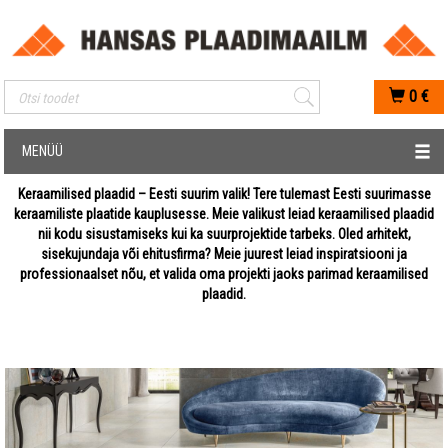
Mobiilis otsimise sisestus
0
€
MENÜÜ
Keraamilised plaadid – Eesti suurim valik! Tere tulemast Eesti suurimasse
keraamiliste plaatide kauplusesse. Meie valikust leiad keraamilised plaadid
nii kodu sisustamiseks kui ka suurprojektide tarbeks. Oled arhitekt,
sisekujundaja või ehitusfirma? Meie juurest leiad inspiratsiooni ja
professionaalset nõu, et valida oma projekti jaoks parimad keraamilised
plaadid.