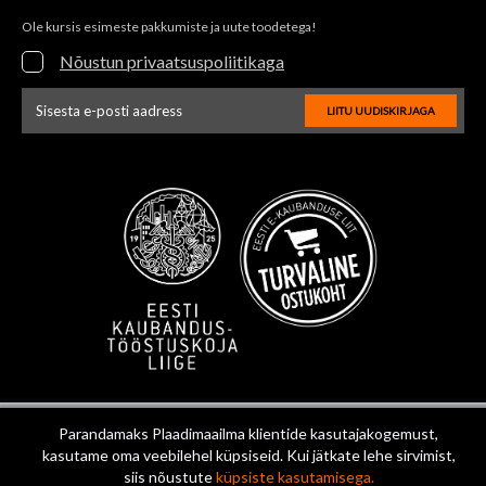
Ole kursis esimeste pakkumiste ja uute toodetega!
Nõustun privaatsuspoliitikaga
LIITU UUDISKIRJAGA
Uudiskirja e-posti aadressi sisestus
Parandamaks Plaadimaailma klientide kasutajakogemust,
kasutame oma veebilehel küpsiseid. Kui jätkate lehe sirvimist,
siis nõustute
küpsiste kasutamisega.