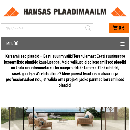
Mobiilis otsimise sisestus
0
€
MENÜÜ
Keraamilised plaadid – Eesti suurim valik! Tere tulemast Eesti suurimasse
keraamiliste plaatide kauplusesse. Meie valikust leiad keraamilised plaadid
nii kodu sisustamiseks kui ka suurprojektide tarbeks. Oled arhitekt,
sisekujundaja või ehitusfirma? Meie juurest leiad inspiratsiooni ja
professionaalset nõu, et valida oma projekti jaoks parimad keraamilised
plaadid.