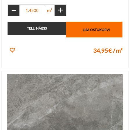
-
+
m²
TELLI NÄIDIS
LISA OSTUKORVI
34,95€ / m²
Lisa lemmikuks