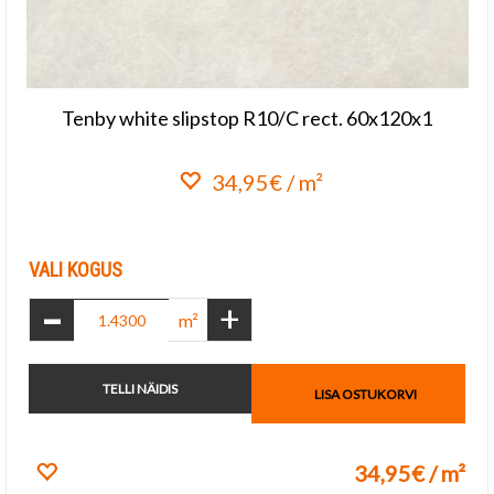
Tenby white slipstop R10/C rect. 60x120x1
34,95€ / m²
Lisa lemmikuks
VALI KOGUS
-
+
m²
TELLI NÄIDIS
LISA OSTUKORVI
34,95€ / m²