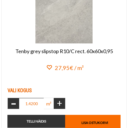
Tenby grey slipstop R10/C rect. 60x60x0,95
27,95€ / m²
Lisa lemmikuks
VALI KOGUS
-
+
m²
TELLI NÄIDIS
LISA OSTUKORVI