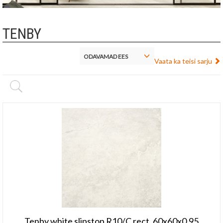
TENBY
ODAVAMAD EES
Vaata ka teisi sarju
Tenby white slipstop R10/C rect. 60x60x0,95