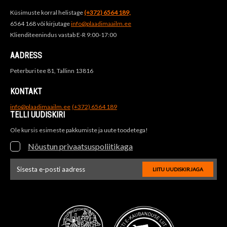
Küsimuste korral helistage
(+372) 6564 189,
6564 168 või kirjutage
info@plaadimaailm.ee
Klienditeenindus vastab E-R 9:00-17:00
AADRESS
Peterburi tee 81, Tallinn 13816
KONTAKT
info@plaadimaailm.ee
(+372) 6564 189
TELLI UUDISKIRI
Ole kursis esimeste pakkumiste ja uute toodetega!
Nõustun privaatsuspoliitikaga
LIITU UUDISKIRJAGA
Uudiskirja e-posti aadressi sisestus