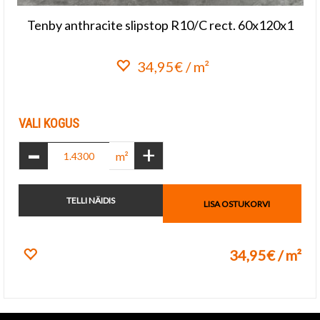
Tenby anthracite slipstop R10/C rect. 60x120x1
34,95€ / m²
Lisa lemmikuks
VALI KOGUS
-
+
m²
TELLI NÄIDIS
LISA OSTUKORVI
34,95€ / m²
Lisa lemmikuks