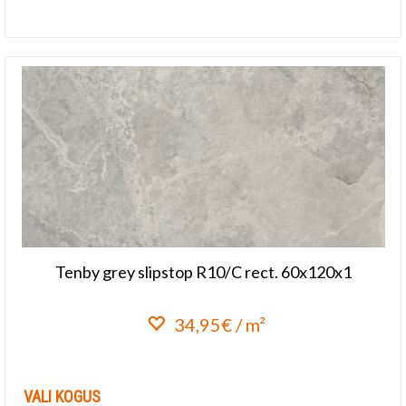
Lisa lemmikuks
Tenby grey slipstop R10/C rect. 60x120x1
34,95€ / m²
Lisa lemmikuks
VALI KOGUS