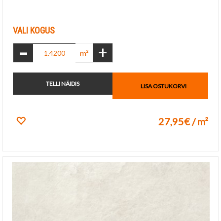
Lisa lemmikuks
VALI KOGUS
-
+
m²
TELLI NÄIDIS
LISA OSTUKORVI
27,95€ / m²
Lisa lemmikuks