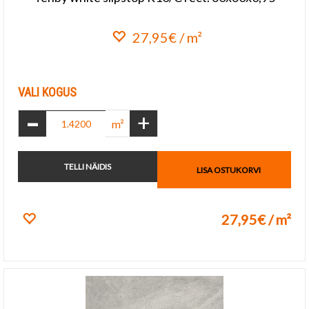
27,95€ / m²
Lisa lemmikuks
VALI KOGUS
-
+
m²
TELLI NÄIDIS
LISA OSTUKORVI
27,95€ / m²
Lisa lemmikuks