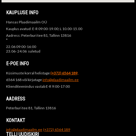
KAUPLUSE INFO
Hansas Plaadimaailm OÜ
Kauplus avatud: E-R 09:00-19.00; L 10.00-15.00
Aadress: Peterburi tee 81, Tallinn 13816
*
22.06 09:00-16:00
23.06- 24.06 suletud
E-POE INFO
Küsimuste korral helistage
(+372) 6564 189,
6564 168 või kirjutage
info@plaadimaailm.ee
Klienditeenindus vastab E-R 9:00-17:00
AADRESS
Peterburi tee 81, Tallinn 13816
KONTAKT
info@plaadimaailm.ee
(+372) 6564 189
TELLI UUDISKIRI