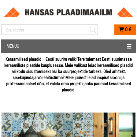
Mobiilis otsimise sisestus
0
€
MENÜÜ
Keraamilised plaadid – Eesti suurim valik! Tere tulemast Eesti suurimasse
keraamiliste plaatide kauplusesse. Meie valikust leiad keraamilised plaadid
nii kodu sisustamiseks kui ka suurprojektide tarbeks. Oled arhitekt,
sisekujundaja või ehitusfirma? Meie juurest leiad inspiratsiooni ja
professionaalset nõu, et valida oma projekti jaoks parimad keraamilised
plaadid.