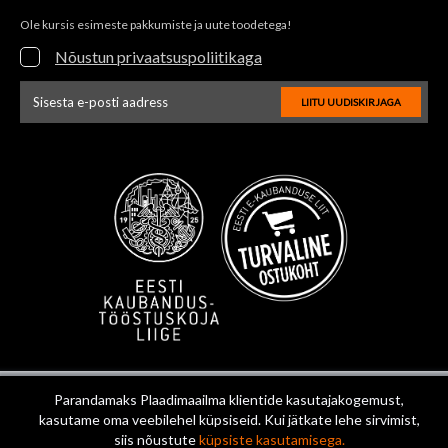
Ole kursis esimeste pakkumiste ja uute toodetega!
Nõustun privaatsuspoliitikaga
LIITU UUDISKIRJAGA
Uudiskirja e-posti aadressi sisestus
Parandamaks Plaadimaailma klientide kasutajakogemust,
kasutame oma veebilehel küpsiseid. Kui jätkate lehe sirvimist,
siis nõustute
küpsiste kasutamisega.