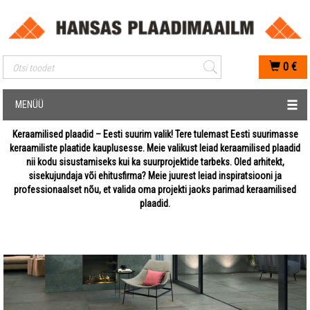
Mobiilis otsimise sisestus
0
€
MENÜÜ
Keraamilised plaadid – Eesti suurim valik! Tere tulemast Eesti suurimasse
keraamiliste plaatide kauplusesse. Meie valikust leiad keraamilised plaadid
nii kodu sisustamiseks kui ka suurprojektide tarbeks. Oled arhitekt,
sisekujundaja või ehitusfirma? Meie juurest leiad inspiratsiooni ja
professionaalset nõu, et valida oma projekti jaoks parimad keraamilised
plaadid.