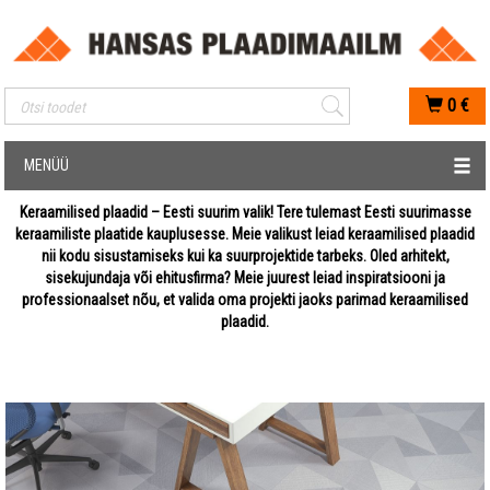
Mobiilis otsimise sisestus
0
€
MENÜÜ
Keraamilised plaadid – Eesti suurim valik! Tere tulemast Eesti suurimasse
keraamiliste plaatide kauplusesse. Meie valikust leiad keraamilised plaadid
nii kodu sisustamiseks kui ka suurprojektide tarbeks. Oled arhitekt,
sisekujundaja või ehitusfirma? Meie juurest leiad inspiratsiooni ja
professionaalset nõu, et valida oma projekti jaoks parimad keraamilised
plaadid.