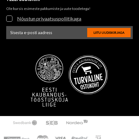
Ole kursis esimeste pakkumiste ja uute toodetega!
Nõustun privaatsuspoliitikaga
LIITU UUDISKIRJAGA
Uudiskirja e-posti aadressi sisestus