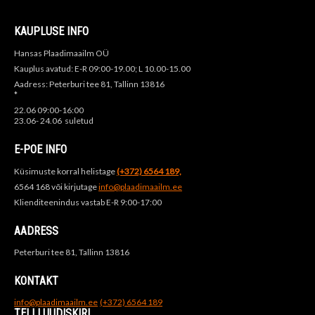
KAUPLUSE INFO
Hansas Plaadimaailm OÜ
Kauplus avatud: E-R 09:00-19.00; L 10.00-15.00
Aadress: Peterburi tee 81, Tallinn 13816
*
22.06 09:00-16:00
23.06- 24.06 suletud
E-POE INFO
Küsimuste korral helistage
(+372) 6564 189,
6564 168 või kirjutage
info@plaadimaailm.ee
Klienditeenindus vastab E-R 9:00-17:00
AADRESS
Peterburi tee 81, Tallinn 13816
KONTAKT
info@plaadimaailm.ee
(+372) 6564 189
TELLI UUDISKIRI