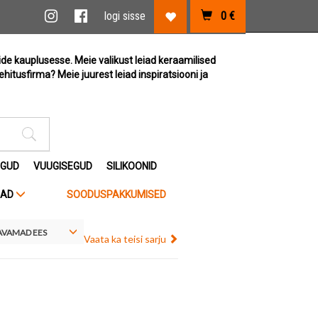
vi link
Instagram link
Facebook link
logi sisse
0
€
Lemmikute link
ide kauplusesse. Meie valikust leiad keraamilised
ehitusfirma? Meie juurest leiad inspiratsiooni ja
Otsimise sisestus
EGUD
VUUGISEGUD
SILIKOONID
JAD
SOODUSPAKKUMISED
VAMAD EES
Vaata ka teisi sarju