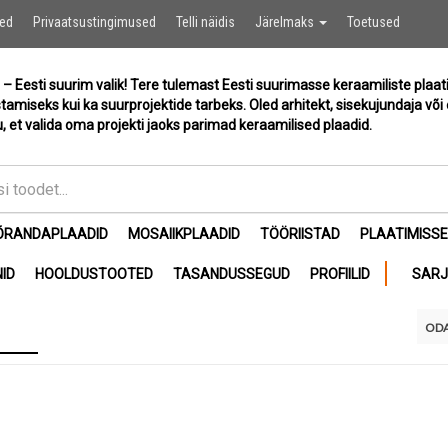
Ostukor
sed
Privaatsustingimused
Telli näidis
Järelmaks
Toetused
 – Eesti suurim valik! Tere tulemast Eesti suurimasse keraamiliste plaat
stamiseks kui ka suurprojektide tarbeks. Oled arhitekt, sisekujundaja või 
, et valida oma projekti jaoks parimad keraamilised plaadid.
ÕRANDAPLAADID
MOSAIIKPLAADID
TÖÖRIISTAD
PLAATIMISS
ID
HOOLDUSTOOTED
TASANDUSSEGUD
PROFIILID
SAR
ODA