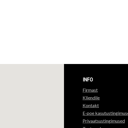
INFO
Firmast
Kliendile
Kontakt
E-poe kasutustingimus
Privaatsustingimused