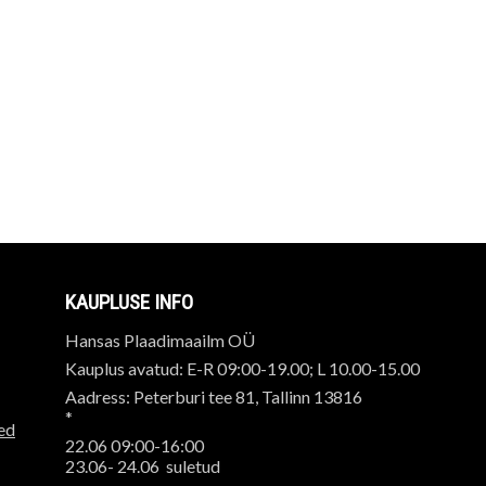
KAUPLUSE INFO
Hansas Plaadimaailm OÜ
Kauplus avatud: E-R 09:00-19.00; L 10.00-15.00
Aadress: Peterburi tee 81, Tallinn 13816
*
ed
22.06 09:00-16:00
23.06- 24.06 suletud