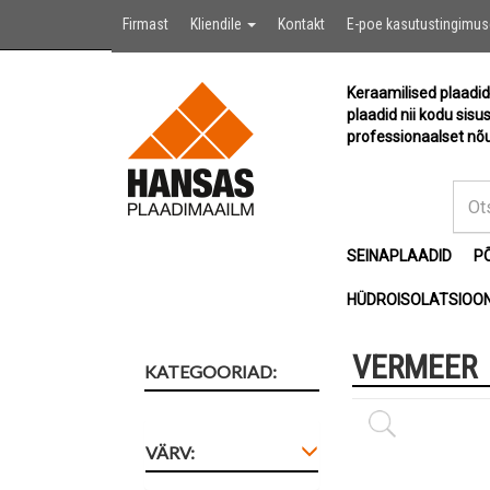
Firmast
Kliendile
Kontakt
E-poe kasutustingimu
Keraamilised plaadid
plaadid nii kodu sisu
professionaalset nõu
SEINAPLAADID
P
HÜDROISOLATSIOON
VERMEER
KATEGOORIAD:
VÄRV: