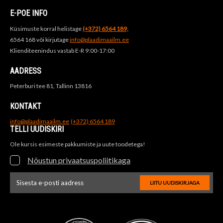
E-POE INFO
Küsimuste korral helistage
(+372) 6564 189,
6564 168 või kirjutage
info@plaadimaailm.ee
Klienditeenindus vastab E-R 9:00-17:00
AADRESS
Peterburi tee 81, Tallinn 13816
KONTAKT
info@plaadimaailm.ee
(+372) 6564 189
TELLI UUDISKIRI
Ole kursis esimeste pakkumiste ja uute toodetega!
Nõustun privaatsuspoliitikaga
LIITU UUDISKIRJAGA
Uudiskirja e-posti aadressi sisestus