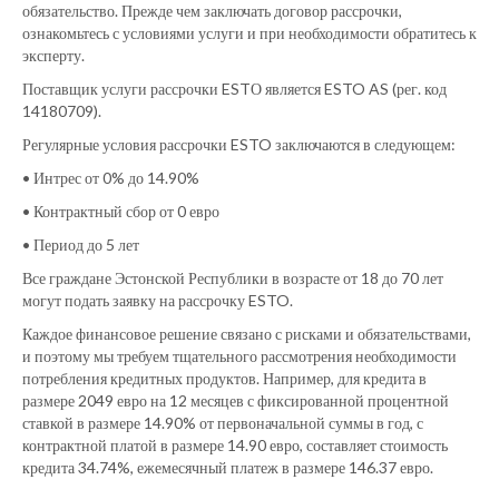
обязательство. Прежде чем заключать договор рассрочки,
ознакомьтесь с условиями услуги и при необходимости обратитесь к
эксперту.
Поставщик услуги рассрочки ESTО является ESTO AS (рег. код
14180709).
Регулярные условия рассрочки ESTO заключаются в следующем:
• Интрес от 0% до 14.90%
• Контрактный сбор от 0 евро
• Период до 5 лет
Все граждане Эстонской Республики в возрасте от 18 до 70 лет
могут подать заявку на рассрочку ESTO.
Каждое финансовое решение связано с рисками и обязательствами,
и поэтому мы требуем тщательного рассмотрения необходимости
потребления кредитных продуктов. Например, для кредита в
размере 2049 евро на 12 месяцев с фиксированной процентной
ставкой в размере 14.90% от первоначальной суммы в год, с
контрактной платой в размере 14.90 евро, составляет стоимость
кредита 34.74%, ежемесячный платеж в размере 146.37 евро.