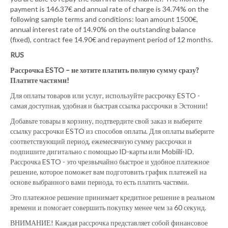
payment is 146.37€ and annual rate of charge is 34.74% on the
following sample terms and conditions: loan amount 1500€,
annual interest rate of 14.90% on the outstanding balance
(fixed), contract fee 14.90€ and repayment period of 12 months.
RUS
Рассрочка ESTO – не хотите платить полную сумму сразу?
Платите частями!
Для оплаты товаров или услуг, используйте рассрочку ESTO -
самая доступная, удобная и быстрая ссылка рассрочки в Эстонии!
Добавьте товары в корзину, подтвердите свой заказ и выберите
ссылку рассрочки ESTO из способов оплаты. Для оплаты выберите
соответствующий период, ежемесячную сумму рассрочки и
подпишите дигитально с помощью ID-карты или Mobiili-ID.
Рассрочка ESTO - это чрезвычайно быстрое и удобное платежное
решение, которое поможет вам подготовить график платежей на
основе выбранного вами периода, то есть платить частями.
Это платежное решение принимает кредитное решение в реальном
времени и помогает совершить покупку менее чем за 60 секунд.
ВНИМАНИЕ! Каждая рассрочка представляет собой финансовое