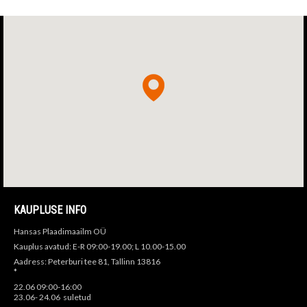
KAUPLUSE INFO
Hansas Plaadimaailm OÜ
Kauplus avatud: E-R 09:00-19.00; L 10.00-15.00
Aadress: Peterburi tee 81, Tallinn 13816
*
22.06 09:00-16:00
23.06- 24.06 suletud