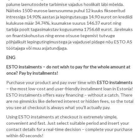
palume laenutoodete tarbimise vajadus hoolikalt läbi mõelda.
Näiteks 1500-eurose laenusumma puhul 12 kuuks fikseeritud
intressiga 14.90% aastas ja lepingutasuga 14.90 eurot on krediidi
kulukuse määr 34.74%, kuumakse suurus 146.37 eurot ning
tarbija poolt tagasimakstav kogusumma 1756.68 eurot. Järelmaks
on finantskohustus ning enne otsuse tegemist tutvuge
põhjalikult lepingutingimustega ja vajadusel pidage nõu ESTO AS
töötajaga või muu asjatundjaga.
ENG
ESTO instalments – do not wish to pay for the whole amount at
once? Pay by installments!
Purchase your product and pay over time with
ESTO instalments
– the most low-cost and user-friendly installment loan in Estonia!
ESTO instalments offers easy financing – without a catch. There
are no gimmicks like deferred interest or hidden fees, so the total
you see at checkout is always what you’ll actually pay.
Using ESTO instalments at checkout is extremely simple,
convenient and fast. Just select suitable period and insert your
contact details for a real-time decision – complete your purchase
within 60 seconds!