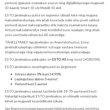
periood, igakuise osamakse suurus ning digiallkirjastage mugavalt
ID-kaardi, Smart-ID või Mobiili-ID abil.
ESTO järelmaksu puhul on tegemist ülimalt kiire ning mugava
makselahendusega, mis aitab koostada sulle sinu poolt valitud
perioodi alusel maksegraafiku ehk maksta osamaksete kaupa.
Antud makselahendus teeb krediidiotsuse reaalajas ning aitab
ostu sooritada vähem kui 60 sekundiga.
TÄHELEPANU! Iga järelmaks on finantskohustus. Enne
järelmaksulepingu sõlmimist tutvuge vastava teenuse
tingimustega ning vajadusel konsulteerige asjatundjaga.
ESTO järelmaksu pakkujaks on
ESTO AS
(reg. kood 14180709).
ESTO järelmaksu tavatingimused on järgmised:
Intress alates 0% kuni 14.90%
Lepingutasu alates 0 eurost
Periood kuni 5 aastat
ESTO järelmaksu saavad taotleda kõik 18-70-aastased Eesti
Vabariigi kodanikud. ESTO järelmaksu on võimalik vormistada
kiirelt ja mugavalt ka juriidilisele isikule.
Iga finantsotsusega kaasnevad riskid ja kohustused, mistõttu