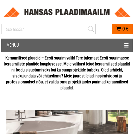
Mobiilis otsimise sisestus
0
€
MENÜÜ
Keraamilised plaadid – Eesti suurim valik! Tere tulemast Eesti suurimasse
keraamiliste plaatide kauplusesse. Meie valikust leiad keraamilised plaadid
nii kodu sisustamiseks kui ka suurprojektide tarbeks. Oled arhitekt,
sisekujundaja või ehitusfirma? Meie juurest leiad inspiratsiooni ja
professionaalset nõu, et valida oma projekti jaoks parimad keraamilised
plaadid.