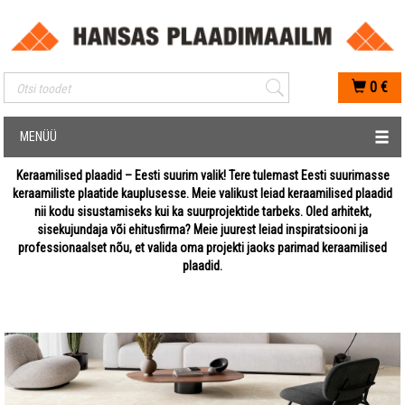
Mobiilis otsimise sisestus
0
€
MENÜÜ
Keraamilised plaadid – Eesti suurim valik! Tere tulemast Eesti suurimasse
keraamiliste plaatide kauplusesse. Meie valikust leiad keraamilised plaadid
nii kodu sisustamiseks kui ka suurprojektide tarbeks. Oled arhitekt,
sisekujundaja või ehitusfirma? Meie juurest leiad inspiratsiooni ja
professionaalset nõu, et valida oma projekti jaoks parimad keraamilised
plaadid.