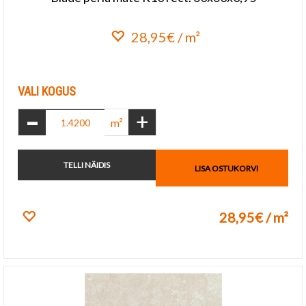
28,95€ / m²
Lisa lemmikuks
VALI KOGUS
-
+
m²
TELLI NÄIDIS
LISA OSTUKORVI
28,95€ / m²
Lisa lemmikuks