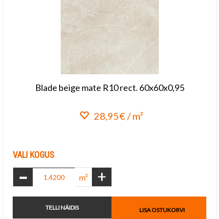
Blade beige mate R10 rect. 60x60x0,95
28,95€ / m²
Lisa lemmikuks
VALI KOGUS
-
+
m²
TELLI NÄIDIS
LISA OSTUKORVI