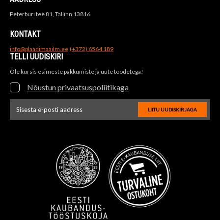
Peterburi tee 81, Tallinn 13816
KONTAKT
info@plaadimaailm.ee
(+372) 6564 189
TELLI UUDISKIRI
Ole kursis esimeste pakkumiste ja uute toodetega!
Nõustun privaatsuspoliitikaga
LIITU UUDISKIRJAGA
Uudiskirja e-posti aadressi sisestus