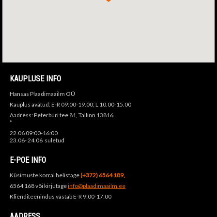
KAUPLUSE INFO
Hansas Plaadimaailm OÜ
Kauplus avatud: E-R 09:00-19.00; L 10.00-15.00
Aadress: Peterburi tee 81, Tallinn 13816
*
22.06 09:00-16:00
23.06- 24.06 suletud
E-POE INFO
Küsimuste korral helistage
(+372) 6564 189,
6564 168 või kirjutage
info@plaadimaailm.ee
Klienditeenindus vastab E-R 9:00-17:00
AADRESS