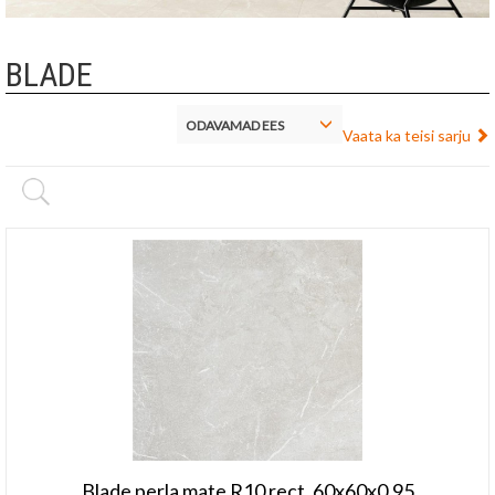
BLADE
ODAVAMAD EES
Vaata ka teisi sarju
Blade perla mate R10 rect. 60x60x0,95