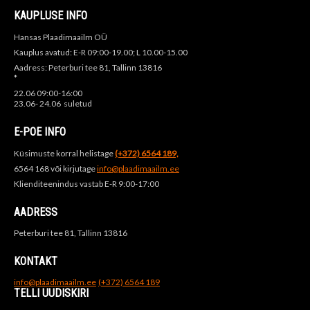
KAUPLUSE INFO
Hansas Plaadimaailm OÜ
Kauplus avatud: E-R 09:00-19.00; L 10.00-15.00
Aadress: Peterburi tee 81, Tallinn 13816
*
22.06 09:00-16:00
23.06- 24.06 suletud
E-POE INFO
Küsimuste korral helistage
(+372) 6564 189,
6564 168 või kirjutage
info@plaadimaailm.ee
Klienditeenindus vastab E-R 9:00-17:00
AADRESS
Peterburi tee 81, Tallinn 13816
KONTAKT
info@plaadimaailm.ee
(+372) 6564 189
TELLI UUDISKIRI