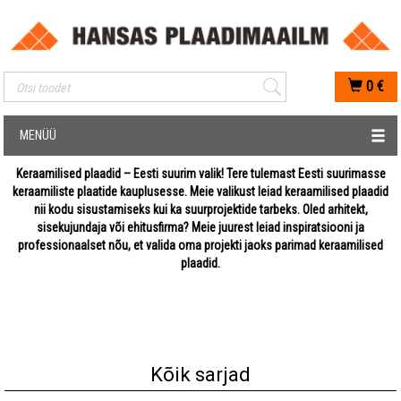
Mobiilis otsimise sisestus
0
€
MENÜÜ
Keraamilised plaadid – Eesti suurim valik! Tere tulemast Eesti suurimasse
keraamiliste plaatide kauplusesse. Meie valikust leiad keraamilised plaadid
nii kodu sisustamiseks kui ka suurprojektide tarbeks. Oled arhitekt,
sisekujundaja või ehitusfirma? Meie juurest leiad inspiratsiooni ja
professionaalset nõu, et valida oma projekti jaoks parimad keraamilised
plaadid.
Kõik sarjad