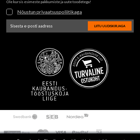
Ole kursis esimeste pakkumiste ja uute toodetega!
Nõustun privaatsuspoliitikaga
LIITU UUDISKIRJAGA
Uudiskirja e-posti aadressi sisestus