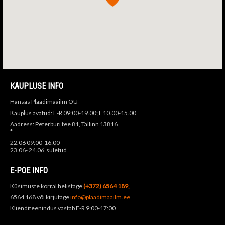
KAUPLUSE INFO
Hansas Plaadimaailm OÜ
Kauplus avatud: E-R 09:00-19.00; L 10.00-15.00
Aadress: Peterburi tee 81, Tallinn 13816
*
22.06 09:00-16:00
23.06- 24.06 suletud
E-POE INFO
Küsimuste korral helistage
(+372) 6564 189,
6564 168 või kirjutage
info@plaadimaailm.ee
Klienditeenindus vastab E-R 9:00-17:00