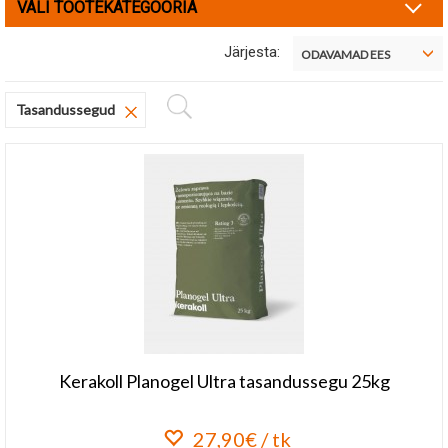
VALI TOOTEKATEGOORIA
Järjesta:
ODAVAMAD EES
Eemalda filter
Tasandussegud
Kerakoll Planogel Ultra tasandussegu 25kg
27,90€ / tk