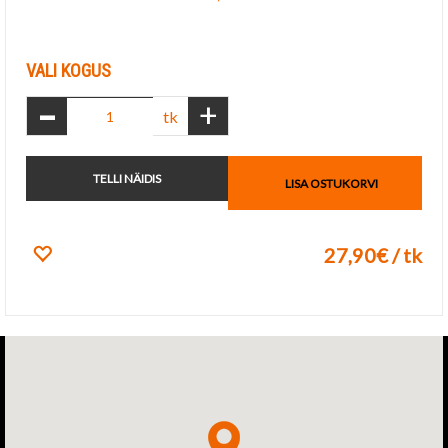
Lisa lemmikuks
VALI KOGUS
-
+
tk
TELLI NÄIDIS
LISA OSTUKORVI
27,90€ / tk
Lisa lemmikuks