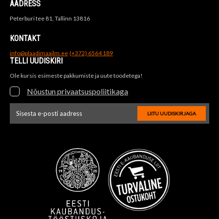
AADRESS
Peterburi tee 81, Tallinn 13816
KONTAKT
info@plaadimaailm.ee
(+372) 6564 189
TELLI UUDISKIRI
Ole kursis esimeste pakkumiste ja uute toodetega!
Nõustun privaatsuspoliitikaga
LIITU UUDISKIRJAGA
Uudiskirja e-posti aadressi sisestus