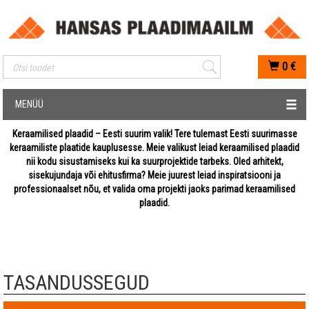
Mobiilis otsimise sisestus
0
€
MENÜÜ
Keraamilised plaadid – Eesti suurim valik! Tere tulemast Eesti suurimasse
keraamiliste plaatide kauplusesse. Meie valikust leiad keraamilised plaadid
nii kodu sisustamiseks kui ka suurprojektide tarbeks. Oled arhitekt,
sisekujundaja või ehitusfirma? Meie juurest leiad inspiratsiooni ja
professionaalset nõu, et valida oma projekti jaoks parimad keraamilised
plaadid.
TASANDUSSEGUD