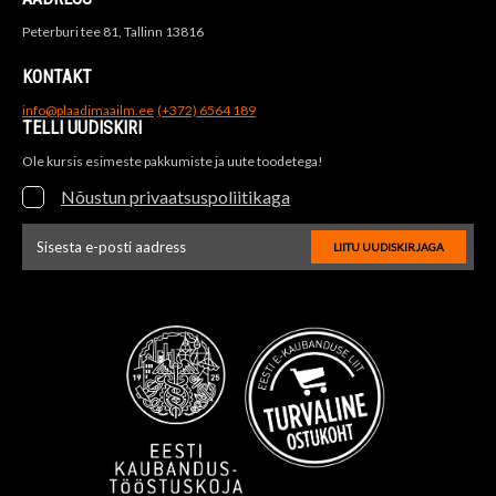
Peterburi tee 81, Tallinn 13816
KONTAKT
info@plaadimaailm.ee
(+372) 6564 189
TELLI UUDISKIRI
Ole kursis esimeste pakkumiste ja uute toodetega!
Nõustun privaatsuspoliitikaga
LIITU UUDISKIRJAGA
Uudiskirja e-posti aadressi sisestus