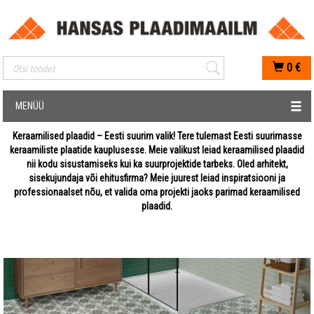
Mobiilis otsimise sisestus
0
€
MENÜÜ
Keraamilised plaadid – Eesti suurim valik! Tere tulemast Eesti suurimasse
keraamiliste plaatide kauplusesse. Meie valikust leiad keraamilised plaadid
nii kodu sisustamiseks kui ka suurprojektide tarbeks. Oled arhitekt,
sisekujundaja või ehitusfirma? Meie juurest leiad inspiratsiooni ja
professionaalset nõu, et valida oma projekti jaoks parimad keraamilised
plaadid.