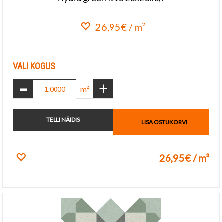
26,95€ / m²
Lisa lemmikuks
VALI KOGUS
-
+
m²
TELLI NÄIDIS
LISA OSTUKORVI
26,95€ / m²
Lisa lemmikuks