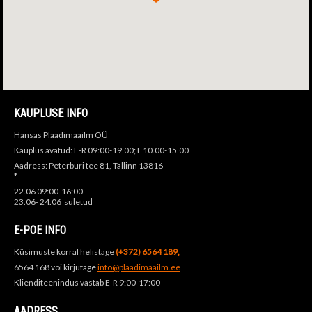
KAUPLUSE INFO
Hansas Plaadimaailm OÜ
Kauplus avatud: E-R 09:00-19.00; L 10.00-15.00
Aadress: Peterburi tee 81, Tallinn 13816
*
22.06 09:00-16:00
23.06- 24.06 suletud
E-POE INFO
Küsimuste korral helistage
(+372) 6564 189,
6564 168 või kirjutage
info@plaadimaailm.ee
Klienditeenindus vastab E-R 9:00-17:00
AADRESS