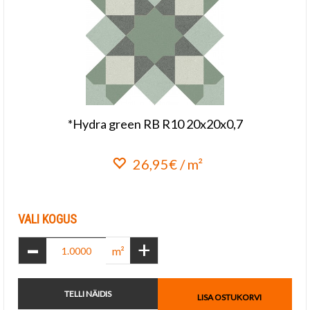
*Hydra green RB R10 20x20x0,7
26,95€ / m²
Lisa lemmikuks
VALI KOGUS
-
+
m²
TELLI NÄIDIS
LISA OSTUKORVI