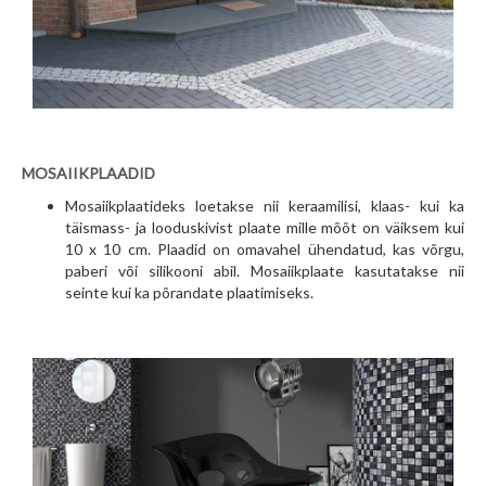
MOSAIIKPLAADID
Mosaiikplaatideks loetakse nii keraamilisi, klaas- kui ka
täismass- ja looduskivist plaate mille mõõt on väiksem kui
10 x 10 cm. Plaadid on omavahel ühendatud, kas võrgu,
paberi või silikooni abil. Mosaiikplaate kasutatakse nii
seinte kui ka põrandate plaatimiseks.