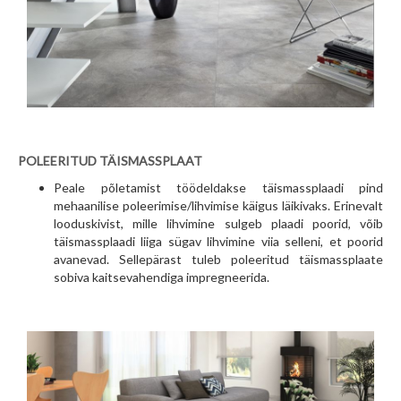
POLEERITUD TÄISMASSPLAAT
Peale põletamist töödeldakse täismassplaadi pind
mehaanilise poleerimise/lihvimise käigus läikivaks. Erinevalt
looduskivist, mille lihvimine sulgeb plaadi poorid, võib
täismassplaadi liiga sügav lihvimine viia selleni, et poorid
avanevad. Sellepärast tuleb poleeritud täismassplaate
sobiva kaitsevahendiga impregneerida.