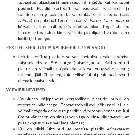
toodetud plaadipartii eelmisest nii mõõdu kui ka tooni
poolest.
Plaadid sorteeritakse vastavalt kaliibritele ja
toonidele ning pakendatakse eraldi. Kaliibri kood (
size,
calibre
) on pakendil tooni e. nüansi (
Farbe,
tono, nuance
)
kõrval. Kaliiber näitab, mis mõõdus plaat tegelikult on.
Plaate ostes tuleb kindlasti kõik plaadipakid valida sama
kaliibri ja tooniga.
REKTIFITSEERITUD JA KALIBREERITUD PLAADID
Rektiftseeritud plaatide servad lihvitakse peale tootmist
täisnurkseks e. 90° nurga (täisnurga) all. Kalibreeritud
plaate on võimalik paigaldada väikese vuugivahega ning
tulemus jääb ühtlasem, kuid sellisel juhul peab ka aluspind
olema ideaalselt sile.
VÄRVIERINEVUSED
Kaupluses väljapandud keraamiliste plaatide puhul on
tegemist näidistega. Tootmistehnilistel põhjustel ei ole
võimalik tagada erinevate partiide värvitooni identsust. Kui
ühtne värvitoon on sinu jaoks väga oluline, siis veendu, et
piisav kogus oleks meil laos olemas;
Kui on siiski juhtunud, et ostsite plaadid erinevatest
partiidest, soovitame paigaldades võtta plaate erinevatest