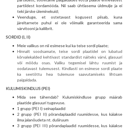
partiidest kordamööda. Nii saab ühtlasema üldmulje ja ei
teki järske üleminekuid;
Veenduge, et ostetavast kogusest piisab, kuna
järeltarnete puhul ei ole võimalik garanteerida sama
värvitooni ja kaliibrit.
SORDID (I, II)
Meie valikus on nii esimese kui ka teise sordi plaate;
Hinnalt soodsamate, teise sordi plaatidel on lubatud
kõrvalekalded kehtivast standardist näiteks värvi, glasuuri
või mõõdu osas. Valiku tegemisel lähtu ruumist ja
oodatavast tulemusest. Kindlasti on esimese sordi plaate
ka seetõttu hea tulemuse saavutamiseks lihtsam
paigaldada.
KULUMISKINDLUS (PEI)
Mida see tähendab? Kulumiskindluse grupp määrab
plaatide glasuuri tugevuse.
1 grupp (PEI I) seinaplaadid
2 grupp (PEI II) põrandaplaadid ruumidesse, kus käiakse
ilma jalanõudeta nt. duširuum
3 grupp (PEI III) põrandaplaadid ruumidesse, kus käiakse