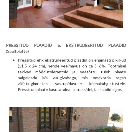
PRESSITUD PLAADID e. EKSTRUDEERITUD PLAADID
(Spaltplatte)
Pressitud ehk ekstrudeeritud plaadid on enamasti piklikud
(11,5 x 24 cm), nende veeimavus on ca 3–6%. Tootmisel
tekivad mõõdutolerantsid ja seetõttu tuleb plaate
paigaldada laia vuugivahega, mis omakorda tagab
välistingimustes vastupidavuse külmakahjustustele.
Pressitud plaate kasutatakse terrassidel, fassaadidel jne.