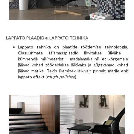
LAPPATO PLAADID e. LAPPATO TEHNIKA
Lappato tehnika on plaatide töötlemise tehnoloogia.
Glasuurimata täismassplaadid lihvitakse ülivähe -
kümnendik millimeetrist - madalamaks nii, et kõrgemale
jäävad kohad töödeldakse läikivaks ja sügavamad kohad
jäävad matiks. Tekib üleminek läikivalt pinnalt matile ehk
lappato effekt (
rough-polished
).