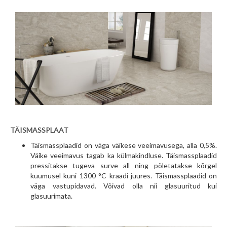
TÄISMASSPLAAT
Täismassplaadid on väga väikese veeimavusega, alla 0,5%.
Väike veeimavus tagab ka külmakindluse. Täismassplaadid
pressitakse tugeva surve all ning põletatakse kõrgel
kuumusel kuni 1300 °C kraadi juures. Täismassplaadid on
väga vastupidavad. Võivad olla nii glasuuritud kui
glasuurimata.