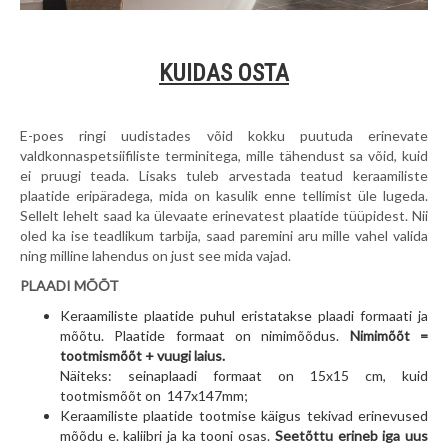
KUIDAS OSTA
E-poes ringi uudistades võid kokku puutuda erinevate
valdkonnaspetsiifiliste terminitega, mille tähendust sa võid, kuid
ei pruugi teada. Lisaks tuleb arvestada teatud keraamiliste
plaatide eripäradega, mida on kasulik enne tellimist üle lugeda.
Sellelt lehelt saad ka ülevaate erinevatest plaatide tüüpidest. Nii
oled ka ise teadlikum tarbija, saad paremini aru mille vahel valida
ning milline lahendus on just see mida vajad.
PLAADI MÕÕT
Keraamiliste plaatide puhul eristatakse plaadi formaati ja
mõõtu. Plaatide formaat on nimimõõdus.
Nimimõõt =
tootmismõõt + vuugi laius.
Näiteks: seinaplaadi formaat on 15x15 cm, kuid
tootmismõõt on 147x147mm;
Keraamiliste plaatide tootmise käigus tekivad erinevused
mõõdu e. kaliibri ja ka tooni osas.
Seetõttu erineb iga uus