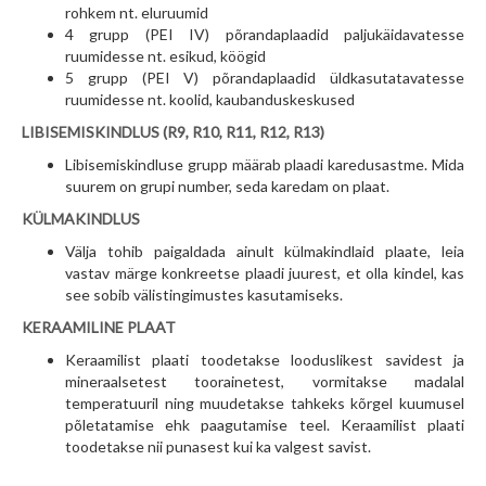
rohkem nt. eluruumid
4 grupp (PEI IV) põrandaplaadid paljukäidavatesse
ruumidesse nt. esikud, köögid
5 grupp (PEI V) põrandaplaadid üldkasutatavatesse
ruumidesse nt. koolid, kaubanduskeskused
LIB
ISEMISKINDLUS (R9, R10, R11, R12, R13)
Libisemiskindluse grupp määrab plaadi karedusastme. Mida
suurem on grupi number, seda karedam on plaat.
KÜLMAKINDLUS
Välja tohib paigaldada ainult külmakindlaid plaate, leia
vastav märge konkreetse plaadi juurest, et olla kindel, kas
see sobib välistingimustes kasutamiseks.
KERAAMILINE PLAAT
Keraamilist plaati toodetakse looduslikest savidest ja
mineraalsetest toorainetest, vormitakse madalal
temperatuuril ning muudetakse tahkeks kõrgel kuumusel
põletatamise ehk paagutamise teel. Keraamilist plaati
toodetakse nii punasest kui ka valgest savist.