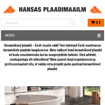
Mobiilis otsimise sisestus
0
€
MENÜÜ
Keraamilised plaadid – Eesti suurim valik! Tere tulemast Eesti suurimasse
keraamiliste plaatide kauplusesse. Meie valikust leiad keraamilised plaadid
nii kodu sisustamiseks kui ka suurprojektide tarbeks. Oled arhitekt,
sisekujundaja või ehitusfirma? Meie juurest leiad inspiratsiooni ja
professionaalset nõu, et valida oma projekti jaoks parimad keraamilised
plaadid.