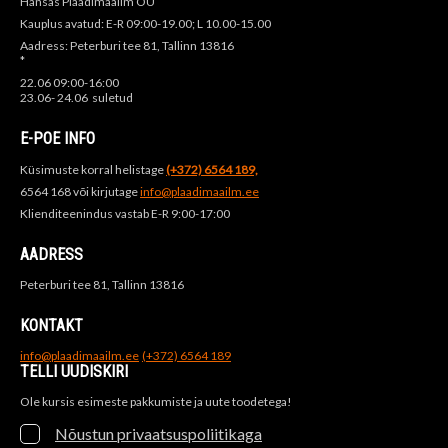
Hansas Plaadimaailm OÜ
Kauplus avatud: E-R 09:00-19.00; L 10.00-15.00
Aadress: Peterburi tee 81, Tallinn 13816
*
22.06 09:00-16:00
23.06- 24.06 suletud
E-POE INFO
Küsimuste korral helistage
(+372) 6564 189,
6564 168 või kirjutage
info@plaadimaailm.ee
Klienditeenindus vastab E-R 9:00-17:00
AADRESS
Peterburi tee 81, Tallinn 13816
KONTAKT
info@plaadimaailm.ee
(+372) 6564 189
TELLI UUDISKIRI
Ole kursis esimeste pakkumiste ja uute toodetega!
Nõustun privaatsuspoliitikaga