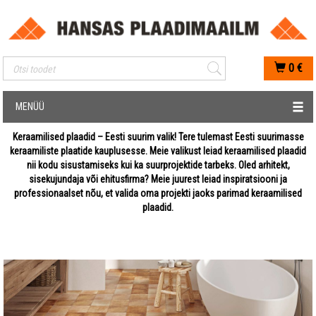
Mobiilis otsimise sisestus
0
€
MENÜÜ
Keraamilised plaadid – Eesti suurim valik! Tere tulemast Eesti suurimasse
keraamiliste plaatide kauplusesse. Meie valikust leiad keraamilised plaadid
nii kodu sisustamiseks kui ka suurprojektide tarbeks. Oled arhitekt,
sisekujundaja või ehitusfirma? Meie juurest leiad inspiratsiooni ja
professionaalset nõu, et valida oma projekti jaoks parimad keraamilised
plaadid.