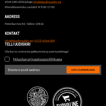
6564 168 või kirjutage
info@plaadimaailm.ee
Klienditeenindus vastab E-R 9:00-17:00
AADRESS
Peterburi tee 81, Tallinn 13816
KONTAKT
info@plaadimaailm.ee
(+372) 6564 189
TELLI UUDISKIRI
Ole kursis esimeste pakkumiste ja uute toodetega!
Nõustun privaatsuspoliitikaga
LIITU UUDISKIRJAGA
Uudiskirja e-posti aadressi sisestus