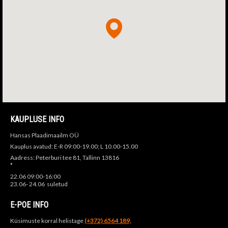
KAUPLUSE INFO
Hansas Plaadimaailm OÜ
Kauplus avatud: E-R 09:00-19.00; L 10.00-15.00
Aadress: Peterburi tee 81, Tallinn 13816
*
22.06 09:00-16:00
23.06- 24.06 suletud
E-POE INFO
Küsimuste korral helistage
(+372) 6564 189,