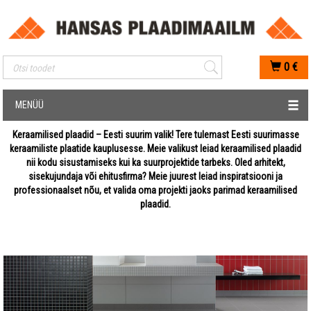
Mobiilis otsimise sisestus
0
€
MENÜÜ
Keraamilised plaadid – Eesti suurim valik! Tere tulemast Eesti suurimasse
keraamiliste plaatide kauplusesse. Meie valikust leiad keraamilised plaadid
nii kodu sisustamiseks kui ka suurprojektide tarbeks. Oled arhitekt,
sisekujundaja või ehitusfirma? Meie juurest leiad inspiratsiooni ja
professionaalset nõu, et valida oma projekti jaoks parimad keraamilised
plaadid.