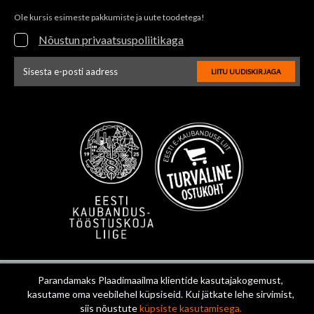
Ole kursis esimeste pakkumiste ja uute toodetega!
Nõustun privaatsuspoliitikaga
LIITU UUDISKIRJAGA
Uudiskirja e-posti aadressi sisestus
Parandamaks Plaadimaailma klientide kasutajakogemust,
kasutame oma veebilehel küpsiseid. Kui jätkate lehe sirvimist,
siis nõustute
küpsiste kasutamisega.