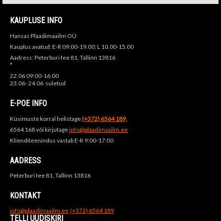
KAUPLUSE INFO
Hansas Plaadimaailm OÜ
Kauplus avatud: E-R 09:00-19.00; L 10.00-15.00
Aadress: Peterburi tee 81, Tallinn 13816
*
22.06 09:00-16:00
23.06- 24.06 suletud
E-POE INFO
Küsimuste korral helistage
(+372) 6564 189,
6564 168 või kirjutage
info@plaadimaailm.ee
Klienditeenindus vastab E-R 9:00-17:00
AADRESS
Peterburi tee 81, Tallinn 13816
KONTAKT
info@plaadimaailm.ee
(+372) 6564 189
TELLI UUDISKIRI