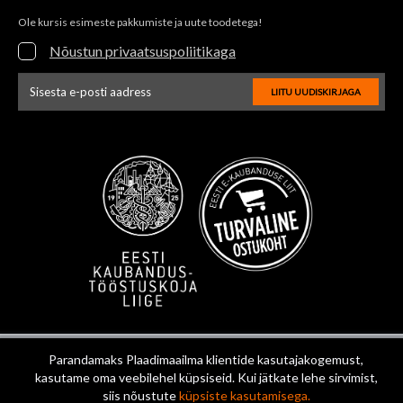
Ole kursis esimeste pakkumiste ja uute toodetega!
Nõustun privaatsuspoliitikaga
LIITU UUDISKIRJAGA
Uudiskirja e-posti aadressi sisestus
Parandamaks Plaadimaailma klientide kasutajakogemust,
kasutame oma veebilehel küpsiseid. Kui jätkate lehe sirvimist,
siis nõustute
küpsiste kasutamisega.