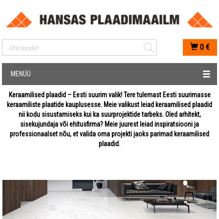
Mobiilis otsimise sisestus
0
€
MENÜÜ
Keraamilised plaadid – Eesti suurim valik! Tere tulemast Eesti suurimasse
keraamiliste plaatide kauplusesse. Meie valikust leiad keraamilised plaadid
nii kodu sisustamiseks kui ka suurprojektide tarbeks. Oled arhitekt,
sisekujundaja või ehitusfirma? Meie juurest leiad inspiratsiooni ja
professionaalset nõu, et valida oma projekti jaoks parimad keraamilised
plaadid.