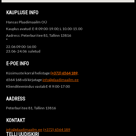
KAUPLUSE INFO
Hansas Plaadimaailm OÜ
Kauplus avatud: E-R 09:00-19.00; L 10.00-15.00
Aadress: Peterburi tee 81, Tallinn 13816
*
22.06 09:00-16:00
23.06- 24.06 suletud
E-POE INFO
Küsimuste korral helistage
(+372) 6564 189,
6564 168 või kirjutage
info@plaadimaailm.ee
Klienditeenindus vastab E-R 9:00-17:00
AADRESS
Peterburi tee 81, Tallinn 13816
KONTAKT
info@plaadimaailm.ee
(+372) 6564 189
TELLI UUDISKIRI