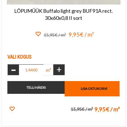
LÕPUMÜÜK Buffalo light grey BUF91A rect.
30x60x0,8 II sort
9,95€ / m²
15,95€ / m²
Lisa lemmikuks
VALI KOGUS
-
+
m²
TELLI NÄIDIS
LISA OSTUKORVI
9,95€ / m²
15,95€ / m²
Lisa lemmikuks