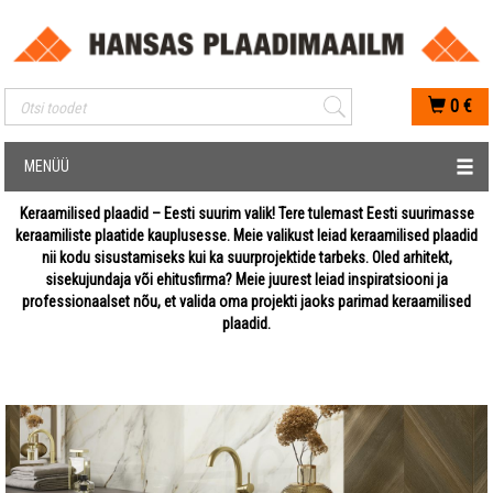
Mobiilis otsimise sisestus
0
€
MENÜÜ
Keraamilised plaadid – Eesti suurim valik! Tere tulemast Eesti suurimasse
keraamiliste plaatide kauplusesse. Meie valikust leiad keraamilised plaadid
nii kodu sisustamiseks kui ka suurprojektide tarbeks. Oled arhitekt,
sisekujundaja või ehitusfirma? Meie juurest leiad inspiratsiooni ja
professionaalset nõu, et valida oma projekti jaoks parimad keraamilised
plaadid.