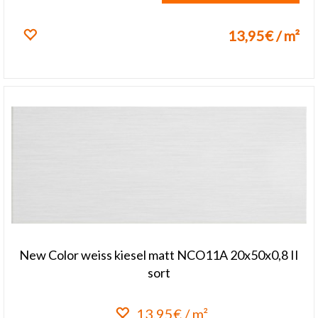
13,95€ / m²
Lisa lemmikuks
New Color weiss kiesel matt NCO11A 20x50x0,8 II
sort
13,95€ / m²