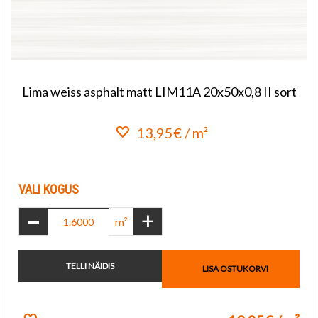
Lima weiss asphalt matt LIM11A 20x50x0,8 II sort
13,95€ / m²
Lisa lemmikuks
VALI KOGUS
-
+
m²
TELLI NÄIDIS
LISA OSTUKORVI