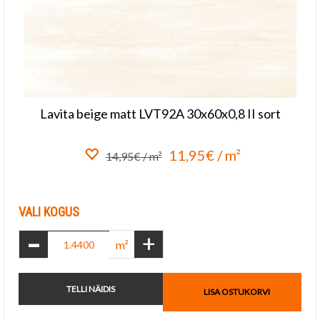
Lavita beige matt LVT92A 30x60x0,8 II sort
11,95€ / m²
14,95€ / m²
Lisa lemmikuks
VALI KOGUS
-
+
m²
TELLI NÄIDIS
LISA OSTUKORVI