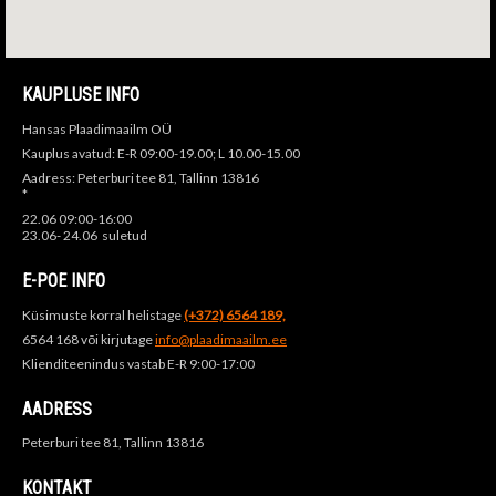
KAUPLUSE INFO
Hansas Plaadimaailm OÜ
Kauplus avatud: E-R 09:00-19.00; L 10.00-15.00
Aadress: Peterburi tee 81, Tallinn 13816
*
22.06 09:00-16:00
23.06- 24.06 suletud
E-POE INFO
Küsimuste korral helistage
(+372) 6564 189,
6564 168 või kirjutage
info@plaadimaailm.ee
Klienditeenindus vastab E-R 9:00-17:00
AADRESS
Peterburi tee 81, Tallinn 13816
KONTAKT