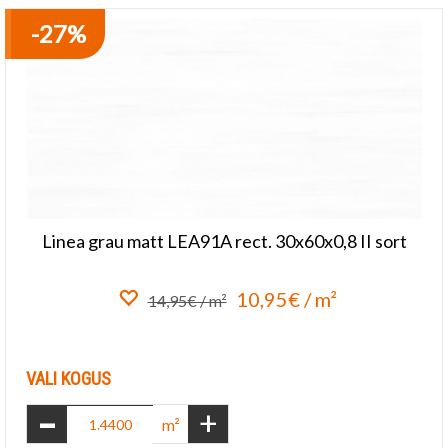
Linea grau matt LEA91A rect. 30x60x0,8 II sort
10,95€ / m²
14,95€ / m²
Lisa lemmikuks
VALI KOGUS
-
+
m²