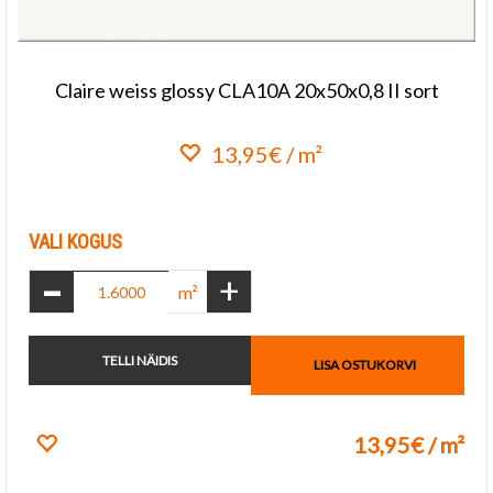
Claire weiss glossy CLA10A 20x50x0,8 II sort
13,95€ / m²
Lisa lemmikuks
VALI KOGUS
-
+
m²
TELLI NÄIDIS
LISA OSTUKORVI
13,95€ / m²
Lisa lemmikuks