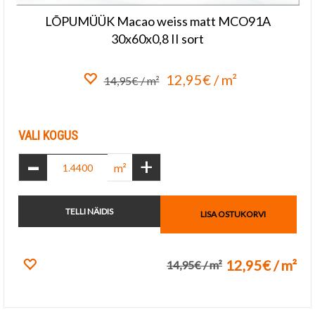
LÕPUMÜÜK Macao weiss matt MCO91A
30x60x0,8 II sort
12,95€ / m²
14,95€ / m²
Lisa lemmikuks
VALI KOGUS
-
+
m²
TELLI NÄIDIS
LISA OSTUKORVI
12,95€ / m²
14,95€ / m²
Lisa lemmikuks