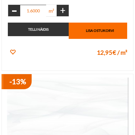
-
+
m²
TELLI NÄIDIS
LISA OSTUKORVI
12,95€ / m²
Lisa lemmikuks