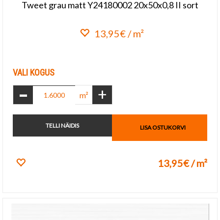
Tweet grau matt Y24180002 20x50x0,8 II sort
13,95€ / m²
Lisa lemmikuks
VALI KOGUS
-
+
m²
TELLI NÄIDIS
LISA OSTUKORVI
13,95€ / m²
Lisa lemmikuks