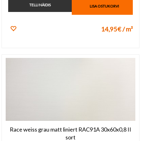
TELLI NÄIDIS
LISA OSTUKORVI
14,95€ / m²
Lisa lemmikuks
Race weiss grau matt liniert RAC91A 30x60x0,8 II
sort