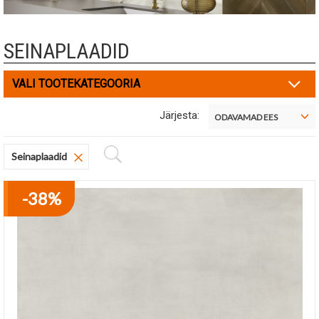
SEINAPLAADID
VALI TOOTEKATEGOORIA
Järjesta:
ODAVAMAD EES
Eemalda filter
Seinaplaadid