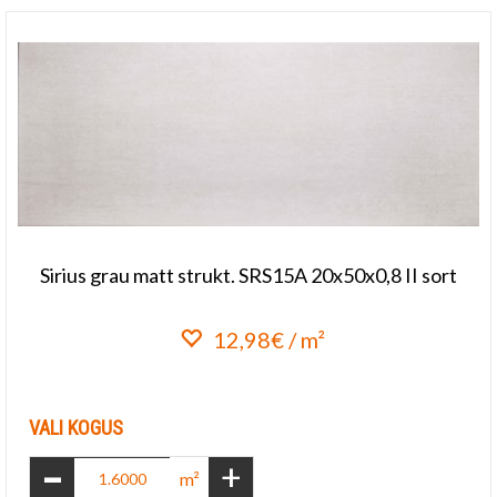
Sirius grau matt strukt. SRS15A 20x50x0,8 II sort
12,98€ / m²
Lisa lemmikuks
VALI KOGUS
-
+
m²