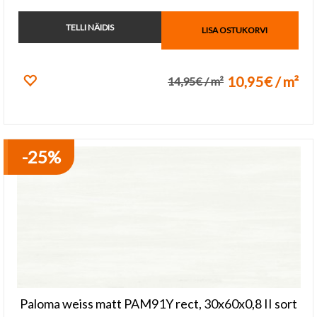
TELLI NÄIDIS
LISA OSTUKORVI
10,95€ / m²
14,95€ / m²
Lisa lemmikuks
Paloma weiss matt PAM91Y rect, 30x60x0,8 II sort