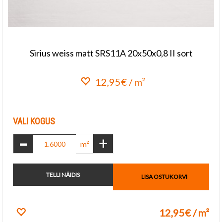
Sirius weiss matt SRS11A 20x50x0,8 II sort
12,95€ / m²
Lisa lemmikuks
VALI KOGUS
-
+
m²
TELLI NÄIDIS
LISA OSTUKORVI
12,95€ / m²