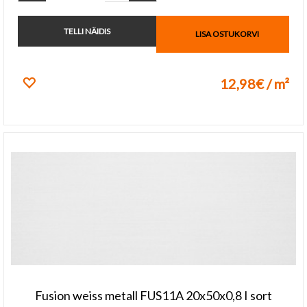
TELLI NÄIDIS
LISA OSTUKORVI
12,98€ / m²
Lisa lemmikuks
Fusion weiss metall FUS11A 20x50x0,8 I sort