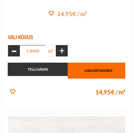
14,95€ / m²
Lisa lemmikuks
VALI KOGUS
-
+
m²
TELLI NÄIDIS
LISA OSTUKORVI
14,95€ / m²
Lisa lemmikuks