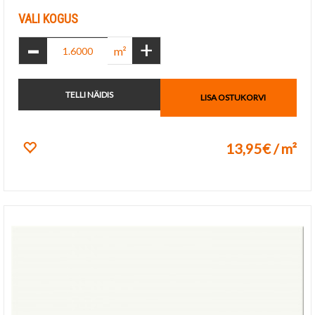
VALI KOGUS
-
+
m²
TELLI NÄIDIS
LISA OSTUKORVI
13,95€ / m²
Lisa lemmikuks