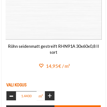
Röhn seidenmatt gestreift RHN91A 30x60x0,8 II
sort
14,95€ / m²
Lisa lemmikuks
VALI KOGUS
-
+
m²