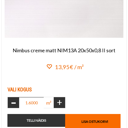
Nimbus creme matt NIM13A 20x50x0,8 II sort
13,95€ / m²
Lisa lemmikuks
VALI KOGUS
-
+
m²
TELLI NÄIDIS
LISA OSTUKORVI