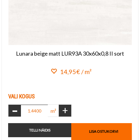
Lunara beige matt LUR93A 30x60x0,8 II sort
14,95€ / m²
Lisa lemmikuks
VALI KOGUS
-
+
m²
TELLI NÄIDIS
LISA OSTUKORVI