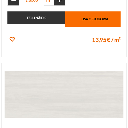
m²
TELLI NÄIDIS
LISA OSTUKORVI
13,95€ / m²
Lisa lemmikuks