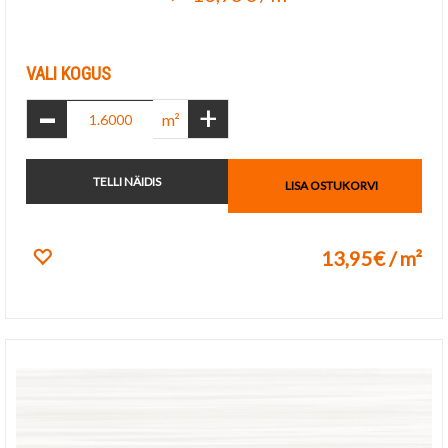
Lisa lemmikuks
VALI KOGUS
-
+
m²
TELLI NÄIDIS
LISA OSTUKORVI
13,95€ / m²
Lisa lemmikuks