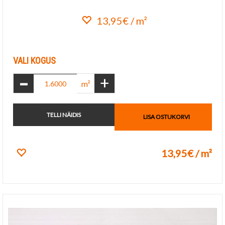
13,95€ / m²
Lisa lemmikuks
VALI KOGUS
-
+
m²
TELLI NÄIDIS
LISA OSTUKORVI
13,95€ / m²
Lisa lemmikuks