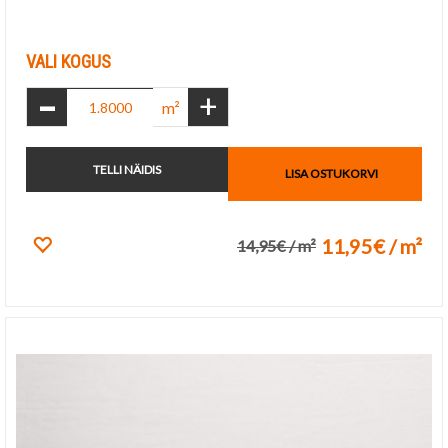
Lisa lemmikuks
VALI KOGUS
-
+
m²
TELLI NÄIDIS
LISA OSTUKORVI
11,95€ / m²
14,95€ / m²
Lisa lemmikuks