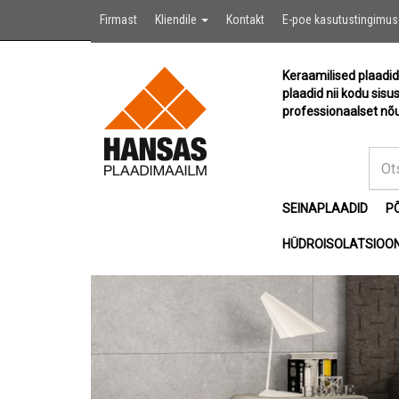
Firmast
Kliendile
Kontakt
E-poe kasutustingimu
Keraamilised plaadid
plaadid nii kodu sisu
professionaalset nõu
SEINAPLAADID
P
HÜDROISOLATSIOON