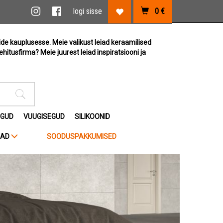
vi link
Instagram link
Facebook link
logi sisse
0
€
Lemmikute link
ide kauplusesse. Meie valikust leiad keraamilised
ehitusfirma? Meie juurest leiad inspiratsiooni ja
Otsimise sisestus
EGUD
VUUGISEGUD
SILIKOONID
JAD
SOODUSPAKKUMISED