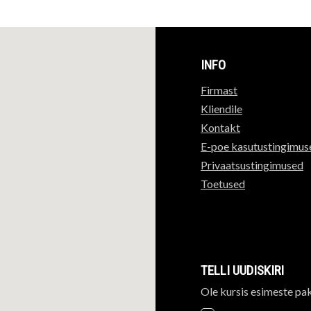
INFO
Firmast
Kliendile
Kontakt
E-poe kasutustingimus
Privaatsustingimused
Toetused
TELLI UUDISKIRI
Ole kursis esimeste pa