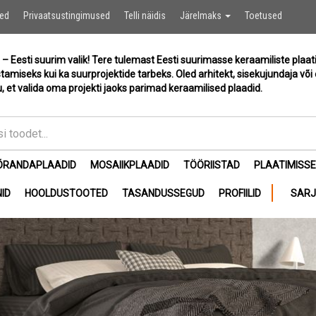
Ostukor
sed
Privaatsustingimused
Telli näidis
Järelmaks
Toetused
 – Eesti suurim valik! Tere tulemast Eesti suurimasse keraamiliste plaat
stamiseks kui ka suurprojektide tarbeks. Oled arhitekt, sisekujundaja või 
, et valida oma projekti jaoks parimad keraamilised plaadid.
ÕRANDAPLAADID
MOSAIIKPLAADID
TÖÖRIISTAD
PLAATIMISS
ID
HOOLDUSTOOTED
TASANDUSSEGUD
PROFIILID
SAR