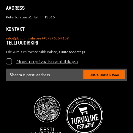
AADRESS
Peterburi tee 81, Tallinn 13816
KONTAKT
info@plaadimaailm.ee
(+372) 6564 189
TELLI UUDISKIRI
Ole kursis esimeste pakkumiste ja uute toodetega!
Nõustun privaatsuspoliitikaga
LIITU UUDISKIRJAGA
Uudiskirja e-posti aadressi sisestus