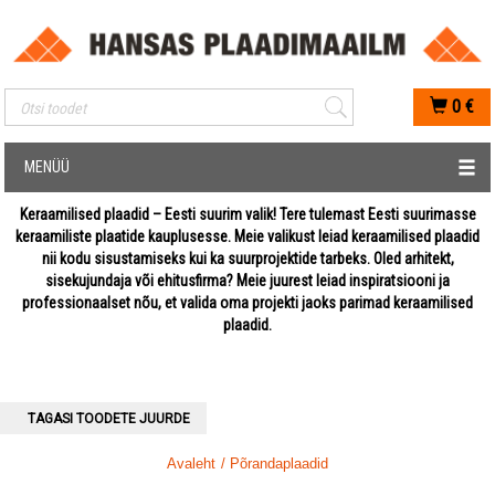
Mobiilis otsimise sisestus
0
€
MENÜÜ
Keraamilised plaadid – Eesti suurim valik! Tere tulemast Eesti suurimasse
keraamiliste plaatide kauplusesse. Meie valikust leiad keraamilised plaadid
nii kodu sisustamiseks kui ka suurprojektide tarbeks. Oled arhitekt,
sisekujundaja või ehitusfirma? Meie juurest leiad inspiratsiooni ja
professionaalset nõu, et valida oma projekti jaoks parimad keraamilised
plaadid.
TAGASI TOODETE JUURDE
Avaleht
/ Põrandaplaadid