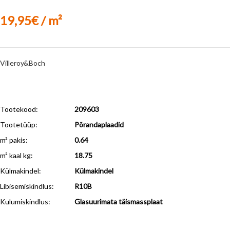
19,95€ / m²
Villeroy&Boch
Tootekood:
209603
Tootetüüp:
Põrandaplaadid
m² pakis:
0.64
m² kaal kg:
18.75
Külmakindel
:
Külmakindel
Libisemiskindlus
:
R10B
Kulumiskindlus
:
Glasuurimata täismassplaat