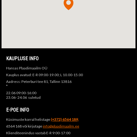
KAUPLUSE INFO
Hansas Plaadimaailm OÜ
Kauplus avatud: E-R 09:00-19.00; L 10.00-15.00
Aadress: Peterburi tee 81, Tallinn 13816
*
22.06 09:00-16:00
23.06- 24.06 suletud
E-POE INFO
Küsimuste korral helistage
(+372) 6564 189,
6564 168 või kirjutage
info@plaadimaailm.ee
Klienditeenindus vastab E-R 9:00-17:00