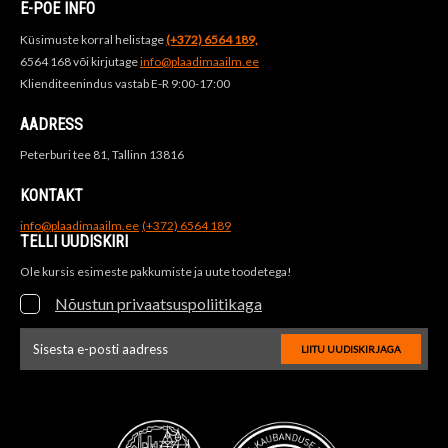
E-POE INFO
Küsimuste korral helistage
(+372) 6564 189,
6564 168 või kirjutage
info@plaadimaailm.ee
Klienditeenindus vastab E-R 9:00-17:00
AADRESS
Peterburi tee 81, Tallinn 13816
KONTAKT
info@plaadimaailm.ee
(+372) 6564 189
TELLI UUDISKIRI
Ole kursis esimeste pakkumiste ja uute toodetega!
Nõustun privaatsuspoliitikaga
LIITU UUDISKIRJAGA
Uudiskirja e-posti aadressi sisestus