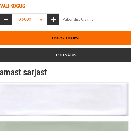
VALI KOGUS
-
+
m²
Pakendis: 0.5 m²;
LISA OSTUKORVI
TELLI NÄIDIS
amast sarjast