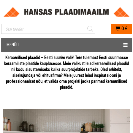
Mobiilis otsimise sisestus
0
€
MENÜÜ
Keraamilised plaadid – Eesti suurim valik! Tere tulemast Eesti suurimasse
keraamiliste plaatide kauplusesse. Meie valikust leiad keraamilised plaadid
nii kodu sisustamiseks kui ka suurprojektide tarbeks. Oled arhitekt,
sisekujundaja või ehitusfirma? Meie juurest leiad inspiratsiooni ja
professionaalset nõu, et valida oma projekti jaoks parimad keraamilised
plaadid.