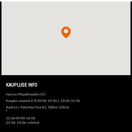
KAUPLUSE INFO
Hansas Plaadimaailm OÜ
Kauplus avatud: E-R 09:00-19.00; L 10.00-15.00
Aadress: Peterburi tee 81, Tallinn 13816
*
22.06 09:00-16:00
23.06- 24.06 suletud