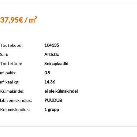
37,95€ / m²
Tootekood:
104135
Sari:
Artistic
Tootetüüp:
Seinaplaadid
m² pakis:
0.5
m² kaal kg:
14.36
Külmakindel
:
ei ole külmakindel
Libisemiskindlus
:
PUUDUB
Kulumiskindlus
:
1 grupp