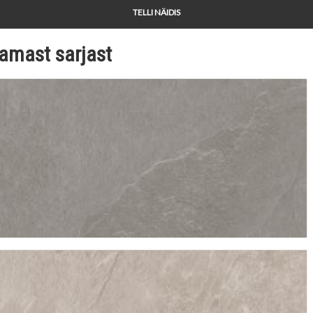
TELLI NÄIDIS
amast sarjast