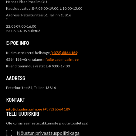
Hansas Plaadimaailm OÜ
Kauplus avatud: E-R 09:00-19.00; L 10.00-15.00
Aadress: Peterburi tee 81, Tallinn 13816
*
22.06 09:00-16:00
23.06- 24.06 suletud
E-POE INFO
Küsimuste korral helistage
(+372) 6564 189,
6564 168 või kirjutage
info@plaadimaailm.ee
Klienditeenindus vastab E-R 9:00-17:00
AADRESS
Peterburi tee 81, Tallinn 13816
KONTAKT
info@plaadimaailm.ee
(+372) 6564 189
TELLI UUDISKIRI
Ole kursis esimeste pakkumiste ja uute toodetega!
Nõustun privaatsuspoliitikaga