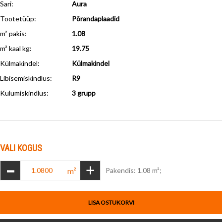
Sari:
Aura
Tootetüüp:
Põrandaplaadid
m² pakis:
1.08
m² kaal kg:
19.75
Külmakindel
:
Külmakindel
Libisemiskindlus
:
R9
Kulumiskindlus
:
3 grupp
VALI KOGUS
-
+
m²
Pakendis: 1.08 m²;
LISA OSTUKORVI