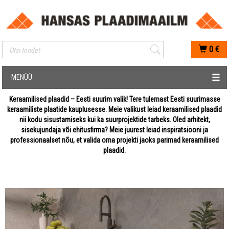
Mobiilis otsimise sisestus
0
€
MENÜÜ
Keraamilised plaadid – Eesti suurim valik! Tere tulemast Eesti suurimasse
keraamiliste plaatide kauplusesse. Meie valikust leiad keraamilised plaadid
nii kodu sisustamiseks kui ka suurprojektide tarbeks. Oled arhitekt,
sisekujundaja või ehitusfirma? Meie juurest leiad inspiratsiooni ja
professionaalset nõu, et valida oma projekti jaoks parimad keraamilised
plaadid.