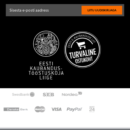
LIITU UUDISKIRJAGA
Uudiskirja e-posti aadressi sisestus