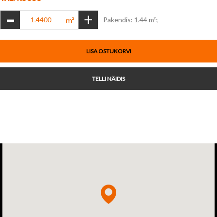
-
+
m²
Pakendis: 1.44 m²;
LISA OSTUKORVI
TELLI NÄIDIS