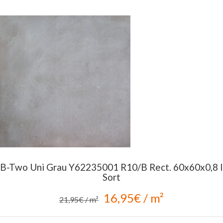
B-Two Uni Grau Y62235001 R10/B Rect. 60x60x0,8 I
Sort
16,95€ / m²
21,95€ / m²