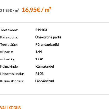
16,95€ / m²
21,95€ / m²
Tootekood:
219103
Kategooria:
Ühekordne partii
Tootetüüp:
Põrandaplaadid
m² pakis:
1.44
m² kaal kg:
17.41
Külmakindel
:
Külmakindel
Libisemiskindlus
:
R10B
Kulumiskindlus
:
Läbivärvitud
VALI KOGUS