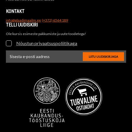
KONTAKT
info@plaadimaailm.ee
(+372) 6564 189
TELLI UUDISKIRI
Ole kursis esimeste pakkumiste ja uute toodetega!
Nõustun privaatsuspoliitikaga
LIITU UUDISKIRJAGA
Uudiskirja e-posti aadressi sisestus