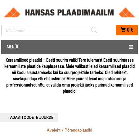
Mobiilis otsimise sisestus
0
€
MENÜÜ
Keraamilised plaadid – Eesti suurim valik! Tere tulemast Eesti suurimasse
keraamiliste plaatide kauplusesse. Meie valikust leiad keraamilised plaadid
nii kodu sisustamiseks kui ka suurprojektide tarbeks. Oled arhitekt,
sisekujundaja või ehitusfirma? Meie juurest leiad inspiratsiooni ja
professionaalset nõu, et valida oma projekti jaoks parimad keraamilised
plaadid.
TAGASI TOODETE JUURDE
Avaleht
/ Põrandaplaadid