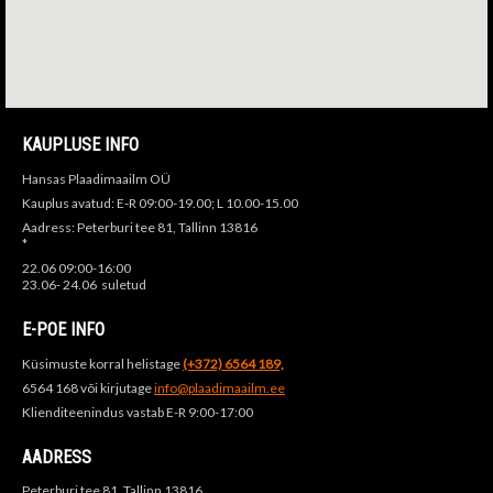
KAUPLUSE INFO
Hansas Plaadimaailm OÜ
Kauplus avatud: E-R 09:00-19.00; L 10.00-15.00
Aadress: Peterburi tee 81, Tallinn 13816
*
22.06 09:00-16:00
23.06- 24.06 suletud
E-POE INFO
Küsimuste korral helistage
(+372) 6564 189,
6564 168 või kirjutage
info@plaadimaailm.ee
Klienditeenindus vastab E-R 9:00-17:00
AADRESS
Peterburi tee 81, Tallinn 13816