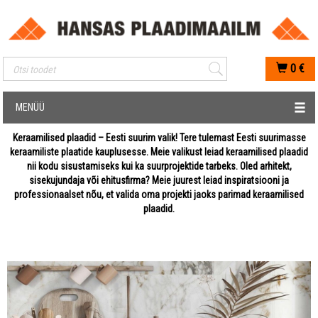
Mobiilis otsimise sisestus
0
€
MENÜÜ
Keraamilised plaadid – Eesti suurim valik! Tere tulemast Eesti suurimasse
keraamiliste plaatide kauplusesse. Meie valikust leiad keraamilised plaadid
nii kodu sisustamiseks kui ka suurprojektide tarbeks. Oled arhitekt,
sisekujundaja või ehitusfirma? Meie juurest leiad inspiratsiooni ja
professionaalset nõu, et valida oma projekti jaoks parimad keraamilised
plaadid.