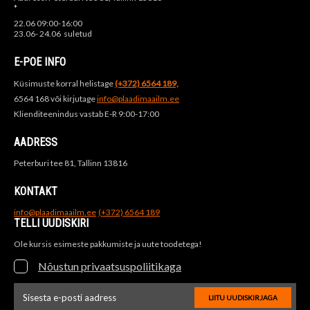
*
22.06 09:00-16:00
23.06- 24.06 suletud
E-POE INFO
Küsimuste korral helistage
(+372) 6564 189,
6564 168 või kirjutage
info@plaadimaailm.ee
Klienditeenindus vastab E-R 9:00-17:00
AADRESS
Peterburi tee 81, Tallinn 13816
KONTAKT
info@plaadimaailm.ee
(+372) 6564 189
TELLI UUDISKIRI
Ole kursis esimeste pakkumiste ja uute toodetega!
Nõustun privaatsuspoliitikaga
LIITU UUDISKIRJAGA