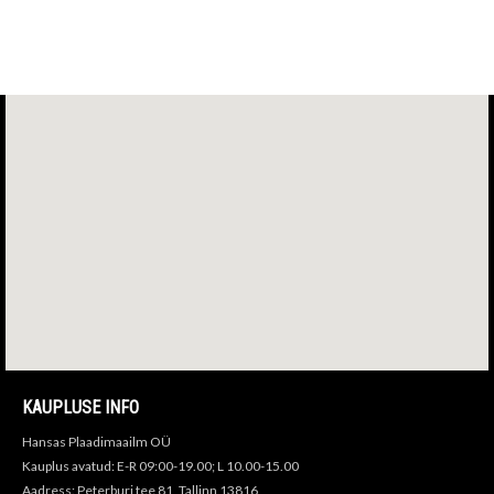
KAUPLUSE INFO
Hansas Plaadimaailm OÜ
Kauplus avatud: E-R 09:00-19.00; L 10.00-15.00
Aadress: Peterburi tee 81, Tallinn 13816