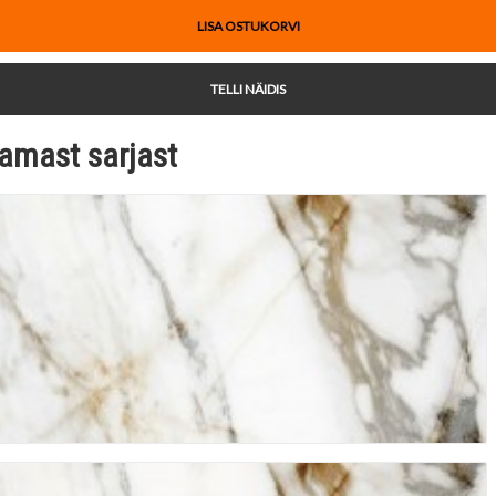
LISA OSTUKORVI
TELLI NÄIDIS
amast sarjast