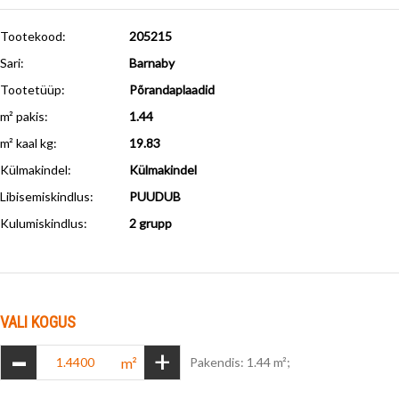
Tootekood:
205215
Sari:
Barnaby
Tootetüüp:
Põrandaplaadid
m² pakis:
1.44
m² kaal kg:
19.83
Külmakindel
:
Külmakindel
Libisemiskindlus
:
PUUDUB
Kulumiskindlus
:
2 grupp
VALI KOGUS
-
+
m²
Pakendis: 1.44 m²;