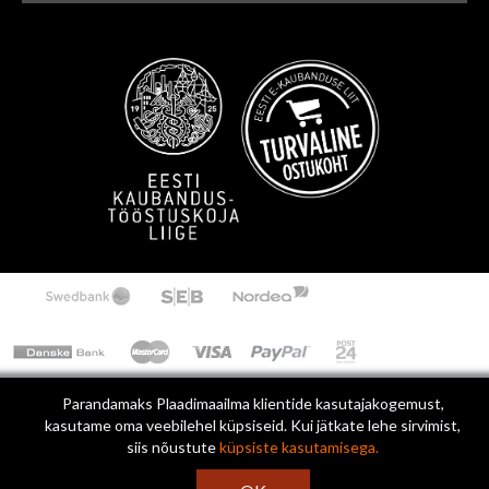
Uudiskirja e-posti aadressi sisestus
Parandamaks Plaadimaailma klientide kasutajakogemust,
kasutame oma veebilehel küpsiseid. Kui jätkate lehe sirvimist,
siis nõustute
küpsiste kasutamisega.