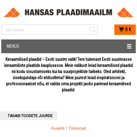
Mobiilis otsimise sisestus
0
€
MENÜÜ
Keraamilised plaadid – Eesti suurim valik! Tere tulemast Eesti suurimasse
keraamiliste plaatide kauplusesse. Meie valikust leiad keraamilised plaadid
nii kodu sisustamiseks kui ka suurprojektide tarbeks. Oled arhitekt,
sisekujundaja või ehitusfirma? Meie juurest leiad inspiratsiooni ja
professionaalset nõu, et valida oma projekti jaoks parimad keraamilised
plaadid.
TAGASI TOODETE JUURDE
Avaleht
/ Tööriistad