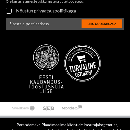
Ole kursis esimeste pakkumiste ja uute toodetega!
Nõustun privaatsuspoliitikaga
LIITU UUDISKIRJAGA
Uudiskirja e-posti aadressi sisestus
Parandamaks Plaadimaailma klientide kasutajakogemust,