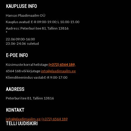
KAUPLUSE INFO
Hansas Plaadimaailm OÜ
Kauplus avatud: E-R 09:00-19.00; L 10.00-15.00
Aadress: Peterburi tee 81, Tallinn 13816
*
22.06 09:00-16:00
23.06- 24.06 suletud
E-POE INFO
Küsimuste korral helistage
(+372) 6564 189,
6564 168 või kirjutage
info@plaadimaailm.ee
Klienditeenindus vastab E-R 9:00-17:00
AADRESS
Peterburi tee 81, Tallinn 13816
KONTAKT
info@plaadimaailm.ee
(+372) 6564 189
TELLI UUDISKIRI