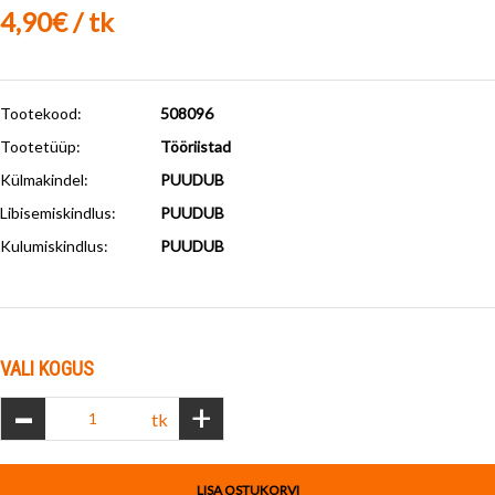
4,90€ / tk
Tootekood:
508096
Tootetüüp:
Tööriistad
Külmakindel
:
PUUDUB
Libisemiskindlus
:
PUUDUB
Kulumiskindlus
:
PUUDUB
VALI KOGUS
-
+
tk
LISA OSTUKORVI