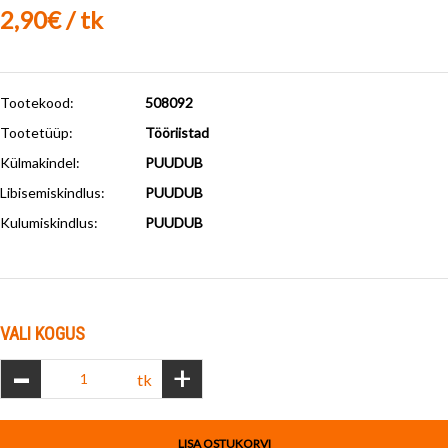
2,90€ / tk
Tootekood:
508092
Tootetüüp:
Tööriistad
Külmakindel
:
PUUDUB
Libisemiskindlus
:
PUUDUB
Kulumiskindlus
:
PUUDUB
VALI KOGUS
-
+
tk
LISA OSTUKORVI