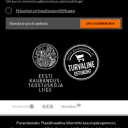
Ole kursis esimeste pakkumiste ja uute toodetega!
Nõustun privaatsuspoliitikaga
LIITU UUDISKIRJAGA
Uudiskirja e-posti aadressi sisestus
Parandamaks Plaadimaailma klientide kasutajakogemust,