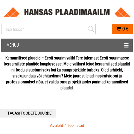
Mobiilis otsimise sisestus
0
€
MENÜÜ
Keraamilised plaadid – Eesti suurim valik! Tere tulemast Eesti suurimasse
keraamiliste plaatide kauplusesse. Meie valikust leiad keraamilised plaadid
nii kodu sisustamiseks kui ka suurprojektide tarbeks. Oled arhitekt,
sisekujundaja või ehitusfirma? Meie juurest leiad inspiratsiooni ja
professionaalset nõu, et valida oma projekti jaoks parimad keraamilised
plaadid.
TAGASI TOODETE JUURDE
Avaleht
/ Tööriistad