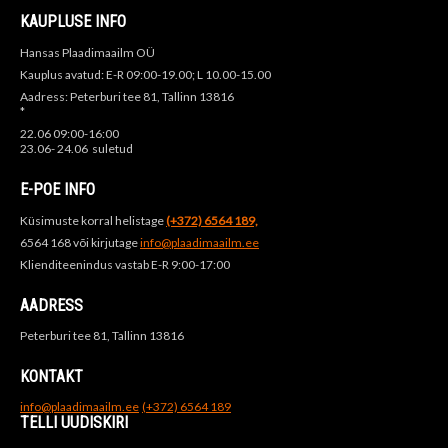
KAUPLUSE INFO
Hansas Plaadimaailm OÜ
Kauplus avatud: E-R 09:00-19.00; L 10.00-15.00
Aadress: Peterburi tee 81, Tallinn 13816
*
22.06 09:00-16:00
23.06- 24.06 suletud
E-POE INFO
Küsimuste korral helistage
(+372) 6564 189,
6564 168 või kirjutage
info@plaadimaailm.ee
Klienditeenindus vastab E-R 9:00-17:00
AADRESS
Peterburi tee 81, Tallinn 13816
KONTAKT
info@plaadimaailm.ee
(+372) 6564 189
TELLI UUDISKIRI