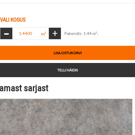
VALI KOGUS
-
+
m²
Pakendis: 1.44 m²;
LISA OSTUKORVI
TELLI NÄIDIS
amast sarjast