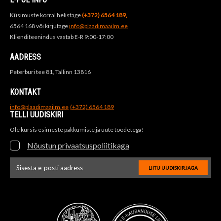
Küsimuste korral helistage
(+372) 6564 189,
6564 168 või kirjutage
info@plaadimaailm.ee
Klienditeenindus vastab E-R 9:00-17:00
AADRESS
Peterburi tee 81, Tallinn 13816
KONTAKT
info@plaadimaailm.ee
(+372) 6564 189
TELLI UUDISKIRI
Ole kursis esimeste pakkumiste ja uute toodetega!
Nõustun privaatsuspoliitikaga
LIITU UUDISKIRJAGA
Uudiskirja e-posti aadressi sisestus