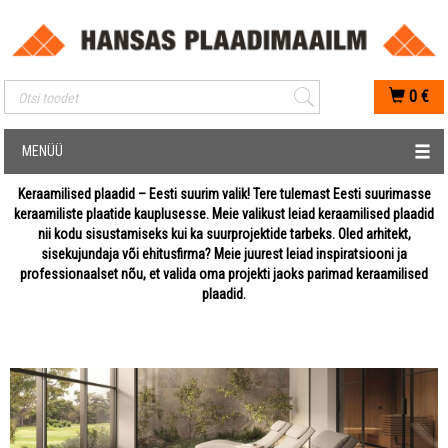
Mobiilis otsimise sisestus
0
€
MENÜÜ
Keraamilised plaadid – Eesti suurim valik! Tere tulemast Eesti suurimasse
keraamiliste plaatide kauplusesse. Meie valikust leiad keraamilised plaadid
nii kodu sisustamiseks kui ka suurprojektide tarbeks. Oled arhitekt,
sisekujundaja või ehitusfirma? Meie juurest leiad inspiratsiooni ja
professionaalset nõu, et valida oma projekti jaoks parimad keraamilised
plaadid.