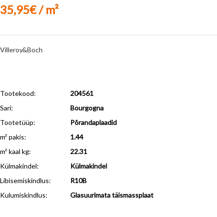
35,95€ / m²
Villeroy&Boch
Tootekood:
204561
Sari:
Bourgogna
Tootetüüp:
Põrandaplaadid
m² pakis:
1.44
m² kaal kg:
22.31
Külmakindel
:
Külmakindel
Libisemiskindlus
:
R10B
Kulumiskindlus
:
Glasuurimata täismassplaat