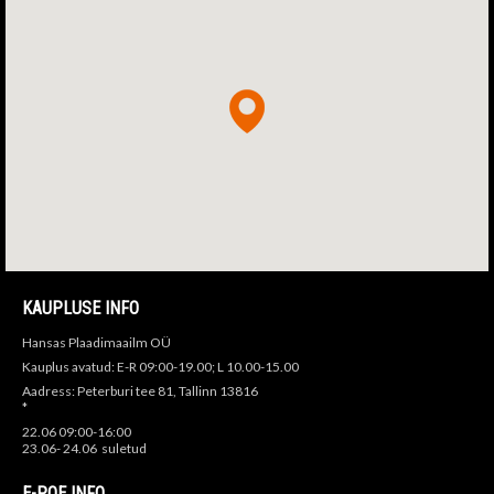
KAUPLUSE INFO
Hansas Plaadimaailm OÜ
Kauplus avatud: E-R 09:00-19.00; L 10.00-15.00
Aadress: Peterburi tee 81, Tallinn 13816
*
22.06 09:00-16:00
23.06- 24.06 suletud
E-POE INFO