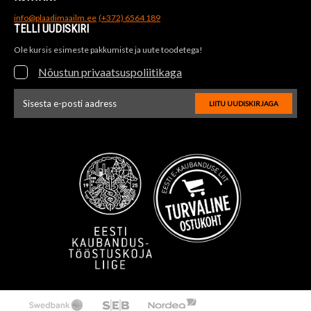
info@plaadimaailm.ee
(+372) 6564 189
TELLI UUDISKIRI
Ole kursis esimeste pakkumiste ja uute toodetega!
Nõustun privaatsuspoliitikaga
LIITU UUDISKIRJAGA
Uudiskirja e-posti aadressi sisestus