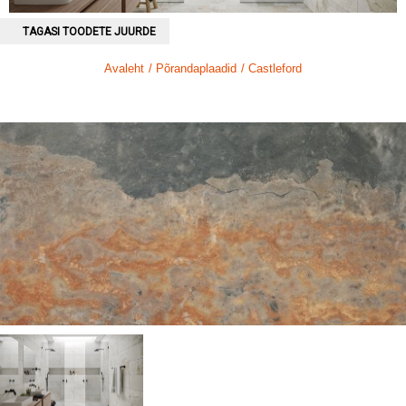
TAGASI TOODETE JUURDE
Avaleht
/ Põrandaplaadid
/ Castleford