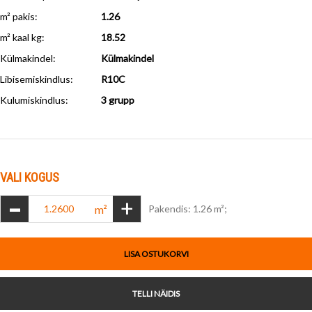
m² pakis:
1.26
m² kaal kg:
18.52
Külmakindel
:
Külmakindel
Libisemiskindlus
:
R10C
Kulumiskindlus
:
3 grupp
VALI KOGUS
-
+
m²
Pakendis: 1.26 m²;
LISA OSTUKORVI
TELLI NÄIDIS