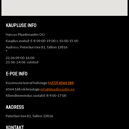
KAUPLUSE INFO
Hansas Plaadimaailm OÜ
Kauplus avatud: E-R 09:00-19.00; L 10.00-15.00
Aadress: Peterburi tee 81, Tallinn 13816
*
22.06 09:00-16:00
23.06- 24.06 suletud
E-POE INFO
Küsimuste korral helistage
(+372) 6564 189,
6564 168 või kirjutage
info@plaadimaailm.ee
Klienditeenindus vastab E-R 9:00-17:00
AADRESS
Peterburi tee 81, Tallinn 13816
KONTAKT