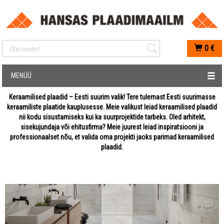
Mobiilis otsimise sisestus
0
€
MENÜÜ
Keraamilised plaadid – Eesti suurim valik! Tere tulemast Eesti suurimasse
keraamiliste plaatide kauplusesse. Meie valikust leiad keraamilised plaadid
nii kodu sisustamiseks kui ka suurprojektide tarbeks. Oled arhitekt,
sisekujundaja või ehitusfirma? Meie juurest leiad inspiratsiooni ja
professionaalset nõu, et valida oma projekti jaoks parimad keraamilised
plaadid.