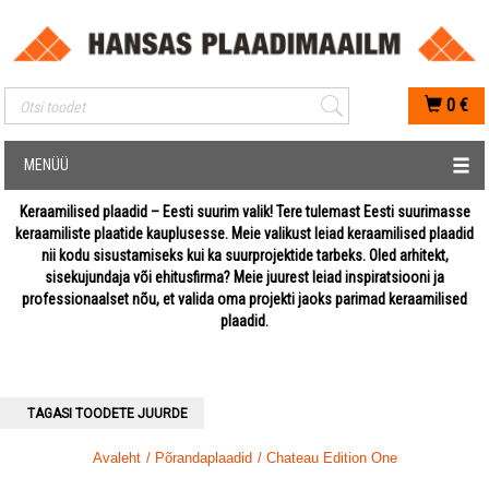
Mobiilis otsimise sisestus
0
€
MENÜÜ
Keraamilised plaadid – Eesti suurim valik! Tere tulemast Eesti suurimasse
keraamiliste plaatide kauplusesse. Meie valikust leiad keraamilised plaadid
nii kodu sisustamiseks kui ka suurprojektide tarbeks. Oled arhitekt,
sisekujundaja või ehitusfirma? Meie juurest leiad inspiratsiooni ja
professionaalset nõu, et valida oma projekti jaoks parimad keraamilised
plaadid.
TAGASI TOODETE JUURDE
Avaleht
/ Põrandaplaadid
/ Chateau Edition One