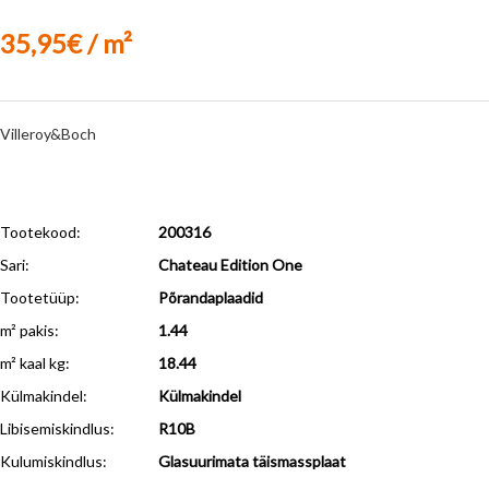
35,95€ / m²
Villeroy&Boch
Tootekood:
200316
Sari:
Chateau Edition One
Tootetüüp:
Põrandaplaadid
m² pakis:
1.44
m² kaal kg:
18.44
Külmakindel
:
Külmakindel
Libisemiskindlus
:
R10B
Kulumiskindlus
:
Glasuurimata täismassplaat