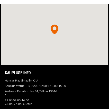
KAUPLUSE INFO
Hansas Plaadimaailm OÜ
Kauplus avatud: E-R 09:00-19.00; L 10.00-15.00
Aadress: Peterburi tee 81, Tallinn 13816
*
22.06 09:00-16:00
23.06- 24.06 suletud