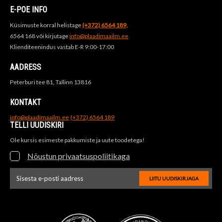
E-POE INFO
Küsimuste korral helistage
(+372) 6564 189,
6564 168 või kirjutage
info@plaadimaailm.ee
Klienditeenindus vastab E-R 9:00-17:00
AADRESS
Peterburi tee 81, Tallinn 13816
KONTAKT
info@plaadimaailm.ee
(+372) 6564 189
TELLI UUDISKIRI
Ole kursis esimeste pakkumiste ja uute toodetega!
Nõustun privaatsuspoliitikaga
LIITU UUDISKIRJAGA
Uudiskirja e-posti aadressi sisestus