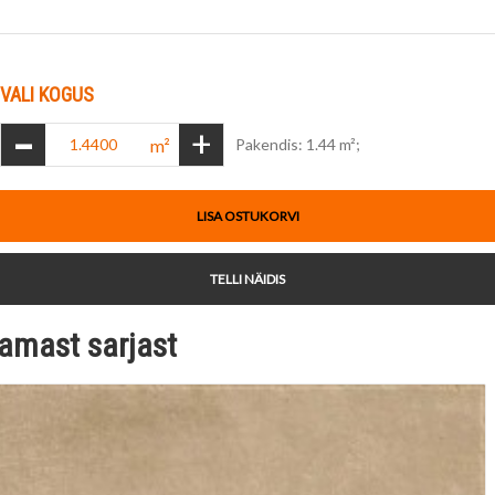
VALI KOGUS
-
+
m²
Pakendis: 1.44 m²;
LISA OSTUKORVI
TELLI NÄIDIS
amast sarjast