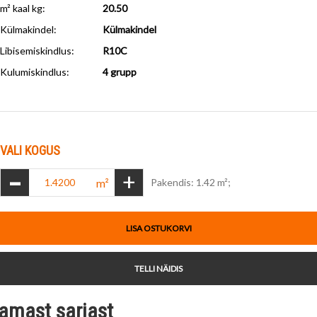
m² kaal kg:
20.50
Külmakindel
:
Külmakindel
Libisemiskindlus
:
R10C
Kulumiskindlus
:
4 grupp
VALI KOGUS
-
+
m²
Pakendis: 1.42 m²;
LISA OSTUKORVI
TELLI NÄIDIS
amast sarjast