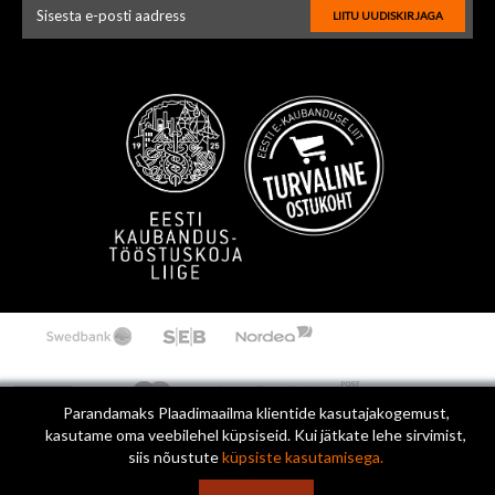
LIITU UUDISKIRJAGA
Uudiskirja e-posti aadressi sisestus
Parandamaks Plaadimaailma klientide kasutajakogemust,
kasutame oma veebilehel küpsiseid. Kui jätkate lehe sirvimist,
siis nõustute
küpsiste kasutamisega.