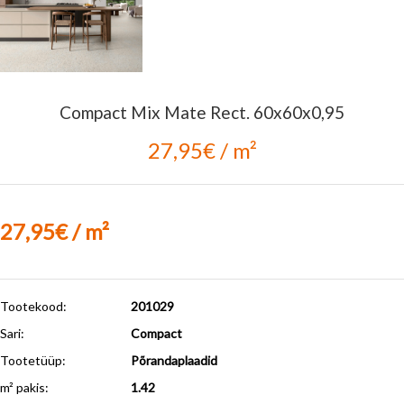
Compact Mix Mate Rect. 60x60x0,95
27,95€ / m²
27,95€ / m²
Tootekood:
201029
Sari:
Compact
Tootetüüp:
Põrandaplaadid
m² pakis:
1.42