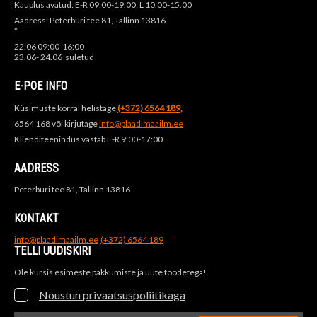
Kauplus avatud: E-R 09:00-19.00; L 10.00-15.00
Aadress: Peterburi tee 81, Tallinn 13816
*
22.06 09:00-16:00
23.06- 24.06 suletud
E-POE INFO
Küsimuste korral helistage
(+372) 6564 189,
6564 168 või kirjutage
info@plaadimaailm.ee
Klienditeenindus vastab E-R 9:00-17:00
AADRESS
Peterburi tee 81, Tallinn 13816
KONTAKT
info@plaadimaailm.ee
(+372) 6564 189
TELLI UUDISKIRI
Ole kursis esimeste pakkumiste ja uute toodetega!
Nõustun privaatsuspoliitikaga