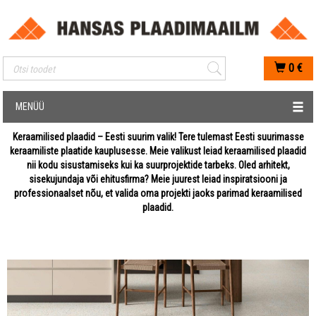
Mobiilis otsimise sisestus
0
€
MENÜÜ
Keraamilised plaadid – Eesti suurim valik! Tere tulemast Eesti suurimasse
keraamiliste plaatide kauplusesse. Meie valikust leiad keraamilised plaadid
nii kodu sisustamiseks kui ka suurprojektide tarbeks. Oled arhitekt,
sisekujundaja või ehitusfirma? Meie juurest leiad inspiratsiooni ja
professionaalset nõu, et valida oma projekti jaoks parimad keraamilised
plaadid.