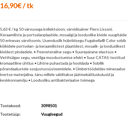
16,90€ / tk
5,63 € / kg 50 värvusega kollektsioon, värvidisainer Piero Lissoni.
Keraamiliste ja portselanplaatide, mosaiigi ja looduslike kivide vuugitäide
50 erinevas värvitoonis. Uuenduslik hübriidsegu Fugabella® Color sobib
kõikidele portselan- ja keraamilistest plaatidest, mosaiik- ja looduslikest
kividest pindadele. • Peeneteraline segu • Suurepärane elastsus •
Vetthülgav segu, veetilga moodustumise efekt • Suur CATAS-testitud
kromaatiline ühtlus • Lihtne puhastada ja hooldada • Sobilik
põrandaalustele soojustussüsteemidele. • Ümbertöödeldav mineraalse
inertse materjalina, tänu millele välditakse jäätmekäitluskulusid ja
keskkonnamõju • Loodusliku antibakteriaalse toimega
Tootekood:
3098501
Tootetüüp:
Vuugisegud