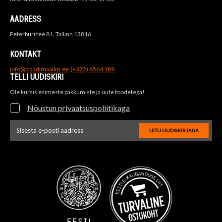
AADRESS
Peterburi tee 81, Tallinn 13816
KONTAKT
info@plaadimaailm.ee
(+372) 6564 189
TELLI UUDISKIRI
Ole kursis esimeste pakkumiste ja uute toodetega!
Nõustun privaatsuspoliitikaga
LIITU UUDISKIRJAGA
Uudiskirja e-posti aadressi sisestus