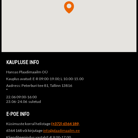
KAUPLUSE INFO
Hansas Plaadimaailm OÜ
Kauplus avatud: E-R 09:00-19.00; L 10.00-15.00
Aadress: Peterburi tee 81, Tallinn 13816
*
22.06 09:00-16:00
23.06- 24.06 suletud
E-POE INFO
Küsimuste korral helistage
(+372) 6564 189,
6564 168 või kirjutage
info@plaadimaailm.ee
Klienditeenindus vastab E-R 9:00-17:00