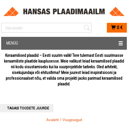
Mobiilis otsimise sisestus
0
€
MENÜÜ
Keraamilised plaadid – Eesti suurim valik! Tere tulemast Eesti suurimasse
keraamiliste plaatide kauplusesse. Meie valikust leiad keraamilised plaadid
nii kodu sisustamiseks kui ka suurprojektide tarbeks. Oled arhitekt,
sisekujundaja või ehitusfirma? Meie juurest leiad inspiratsiooni ja
professionaalset nõu, et valida oma projekti jaoks parimad keraamilised
plaadid.
TAGASI TOODETE JUURDE
Avaleht
/ Vuugisegud