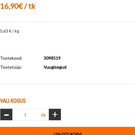
16,90€ / tk
5,63 € / kg
Tootekood:
3098519
Tootetüüp:
Vuugisegud
VALI KOGUS
-
+
tk
LISA OSTUKORVI