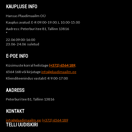
KAUPLUSE INFO
Hansas Plaadimaailm OÜ
Kauplus avatud: E-R 09:00-19.00; L 10.00-15.00
Aadress: Peterburi tee 81, Tallinn 13816
*
22.06 09:00-16:00
23.06- 24.06 suletud
E-POE INFO
Küsimuste korral helistage
(+372) 6564 189,
6564 168 või kirjutage
info@plaadimaailm.ee
Klienditeenindus vastab E-R 9:00-17:00
AADRESS
Peterburi tee 81, Tallinn 13816
KONTAKT
info@plaadimaailm.ee
(+372) 6564 189
TELLI UUDISKIRI