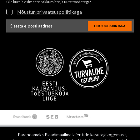
Ole kursis esimeste pakkumiste ja uute toodetega!
Nõustun privaatsuspoliitikaga
LIITU UUDISKIRJAGA
Uudiskirja e-posti aadressi sisestus
Parandamaks Plaadimaailma klientide kasutajakogemust,