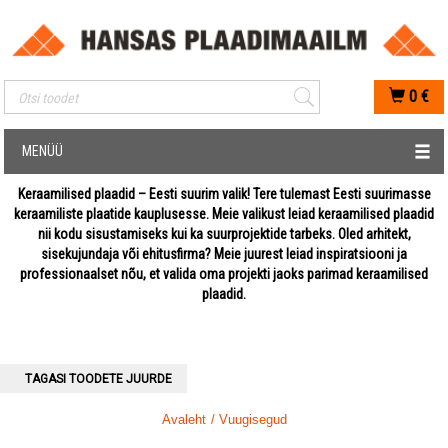
Mobiilis otsimise sisestus
0
€
MENÜÜ
Keraamilised plaadid – Eesti suurim valik! Tere tulemast Eesti suurimasse
keraamiliste plaatide kauplusesse. Meie valikust leiad keraamilised plaadid
nii kodu sisustamiseks kui ka suurprojektide tarbeks. Oled arhitekt,
sisekujundaja või ehitusfirma? Meie juurest leiad inspiratsiooni ja
professionaalset nõu, et valida oma projekti jaoks parimad keraamilised
plaadid.
TAGASI TOODETE JUURDE
Avaleht
/ Vuugisegud