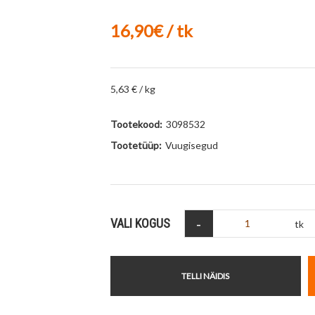
16,90€ / tk
5,63 € / kg
Tootekood:
3098532
Tootetüüp:
Vuugisegud
-
VALI KOGUS
tk
TELLI NÄIDIS