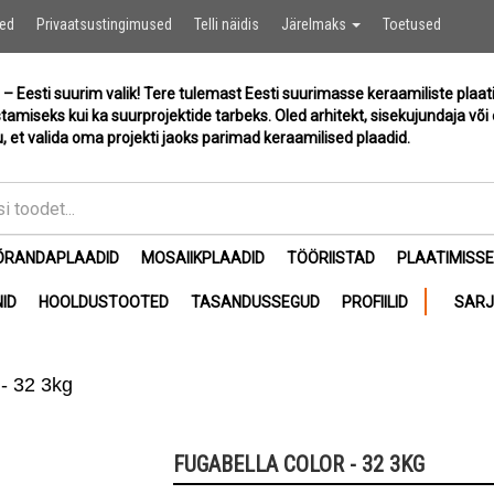
Ostukor
sed
Privaatsustingimused
Telli näidis
Järelmaks
Toetused
 – Eesti suurim valik! Tere tulemast Eesti suurimasse keraamiliste plaat
stamiseks kui ka suurprojektide tarbeks. Oled arhitekt, sisekujundaja või 
, et valida oma projekti jaoks parimad keraamilised plaadid.
ÕRANDAPLAADID
MOSAIIKPLAADID
TÖÖRIISTAD
PLAATIMISS
ID
HOOLDUSTOOTED
TASANDUSSEGUD
PROFIILID
SAR
 - 32 3kg
FUGABELLA COLOR - 32 3KG