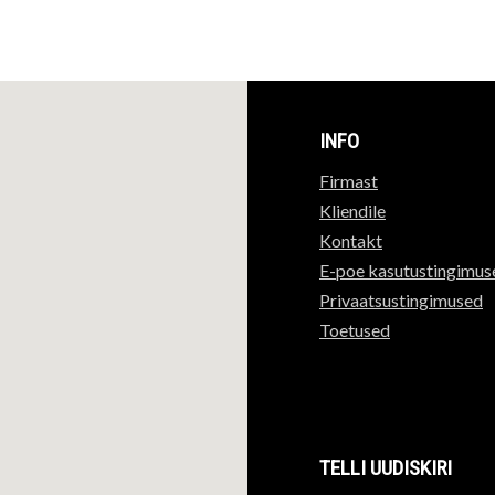
INFO
Firmast
Kliendile
Kontakt
E-poe kasutustingimus
Privaatsustingimused
Toetused
TELLI UUDISKIRI