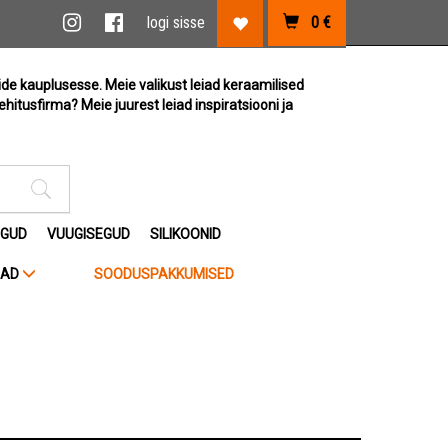
vi link
Instagram link
Facebook link
logi sisse
0
€
Lemmikute link
ide kauplusesse. Meie valikust leiad keraamilised
ehitusfirma? Meie juurest leiad inspiratsiooni ja
Otsimise sisestus
EGUD
VUUGISEGUD
SILIKOONID
JAD
SOODUSPAKKUMISED