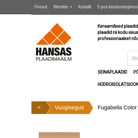
Firmast
Kliendile
Kontakt
E-poe kasutustingimu
Keraamilised plaadid
plaadid nii kodu sisu
professionaalset nõu
SEINAPLAADID
P
HÜDROISOLATSIOON
<
Vuugisegud
Fugabella Color