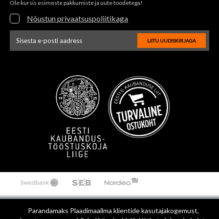
Ole kursis esimeste pakkumiste ja uute toodetega!
Nõustun privaatsuspoliitikaga
LIITU UUDISKIRJAGA
Uudiskirja e-posti aadressi sisestus
Parandamaks Plaadimaailma klientide kasutajakogemust,