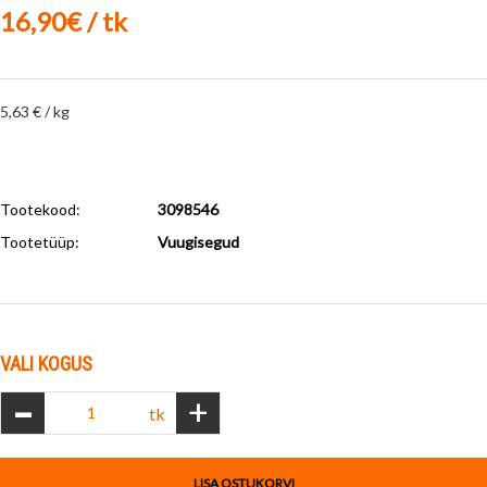
16,90€ / tk
5,63 € / kg
Tootekood:
3098546
Tootetüüp:
Vuugisegud
VALI KOGUS
-
+
tk
LISA OSTUKORVI