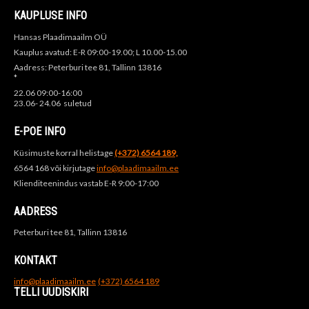
KAUPLUSE INFO
Hansas Plaadimaailm OÜ
Kauplus avatud: E-R 09:00-19.00; L 10.00-15.00
Aadress: Peterburi tee 81, Tallinn 13816
*
22.06 09:00-16:00
23.06- 24.06 suletud
E-POE INFO
Küsimuste korral helistage
(+372) 6564 189,
6564 168 või kirjutage
info@plaadimaailm.ee
Klienditeenindus vastab E-R 9:00-17:00
AADRESS
Peterburi tee 81, Tallinn 13816
KONTAKT
info@plaadimaailm.ee
(+372) 6564 189
TELLI UUDISKIRI