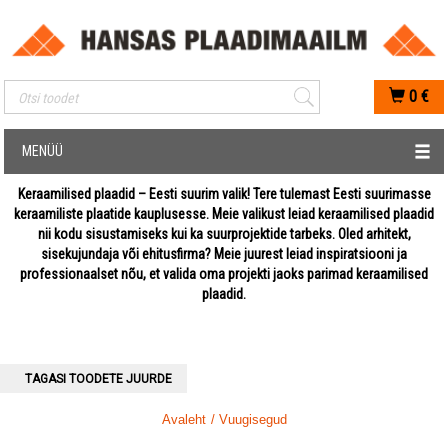
Mobiilis otsimise sisestus
0
€
MENÜÜ
Keraamilised plaadid – Eesti suurim valik! Tere tulemast Eesti suurimasse
keraamiliste plaatide kauplusesse. Meie valikust leiad keraamilised plaadid
nii kodu sisustamiseks kui ka suurprojektide tarbeks. Oled arhitekt,
sisekujundaja või ehitusfirma? Meie juurest leiad inspiratsiooni ja
professionaalset nõu, et valida oma projekti jaoks parimad keraamilised
plaadid.
TAGASI TOODETE JUURDE
Avaleht
/ Vuugisegud