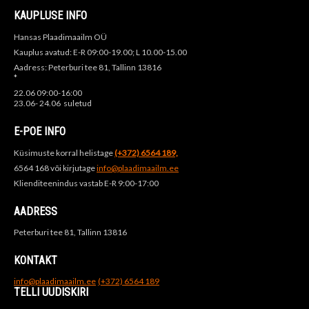
KAUPLUSE INFO
Hansas Plaadimaailm OÜ
Kauplus avatud: E-R 09:00-19.00; L 10.00-15.00
Aadress: Peterburi tee 81, Tallinn 13816
*
22.06 09:00-16:00
23.06- 24.06 suletud
E-POE INFO
Küsimuste korral helistage
(+372) 6564 189,
6564 168 või kirjutage
info@plaadimaailm.ee
Klienditeenindus vastab E-R 9:00-17:00
AADRESS
Peterburi tee 81, Tallinn 13816
KONTAKT
info@plaadimaailm.ee
(+372) 6564 189
TELLI UUDISKIRI