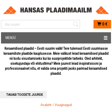
Mobiilis otsimise sisestus
0
€
MENÜÜ
Keraamilised plaadid – Eesti suurim valik! Tere tulemast Eesti suurimasse
keraamiliste plaatide kauplusesse. Meie valikust leiad keraamilised plaadid
nii kodu sisustamiseks kui ka suurprojektide tarbeks. Oled arhitekt,
sisekujundaja või ehitusfirma? Meie juurest leiad inspiratsiooni ja
professionaalset nõu, et valida oma projekti jaoks parimad keraamilised
plaadid.
TAGASI TOODETE JUURDE
Avaleht
/ Vuugisegud