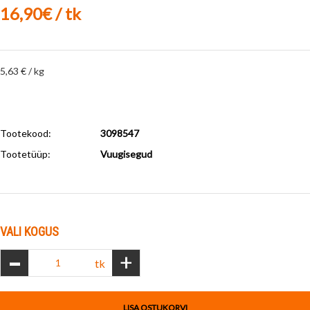
16,90€ / tk
5,63 € / kg
Tootekood:
3098547
Tootetüüp:
Vuugisegud
VALI KOGUS
-
+
tk
LISA OSTUKORVI