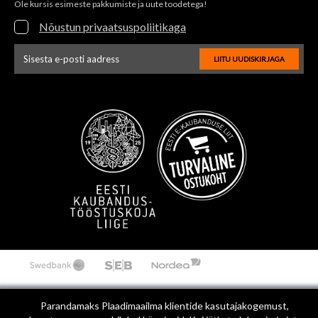
Ole kursis esimeste pakkumiste ja uute toodetega!
Nõustun privaatsuspoliitikaga
LIITU UUDISKIRJAGA
Uudiskirja e-posti aadressi sisestus
Parandamaks Plaadimaailma klientide kasutajakogemust,