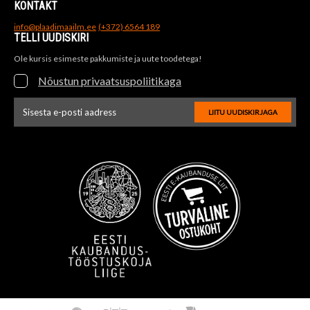
KONTAKT
info@plaadimaailm.ee
(+372) 6564 189
TELLI UUDISKIRI
Ole kursis esimeste pakkumiste ja uute toodetega!
Nõustun privaatsuspoliitikaga
LIITU UUDISKIRJAGA
Uudiskirja e-posti aadressi sisestus