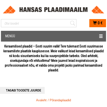
Mobiilis otsimise sisestus
0
€
MENÜÜ
Keraamilised plaadid – Eesti suurim valik! Tere tulemast Eesti suurimasse
keraamiliste plaatide kauplusesse. Meie valikust leiad keraamilised plaadid
nii kodu sisustamiseks kui ka suurprojektide tarbeks. Oled arhitekt,
sisekujundaja või ehitusfirma? Meie juurest leiad inspiratsiooni ja
professionaalset nõu, et valida oma projekti jaoks parimad keraamilised
plaadid.
TAGASI TOODETE JUURDE
Avaleht
/ Põrandaplaadid