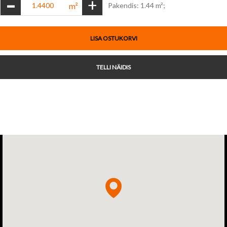
-
+
m²
Pakendis: 1.44 m²;
LISA OSTUKORVI
TELLI NÄIDIS