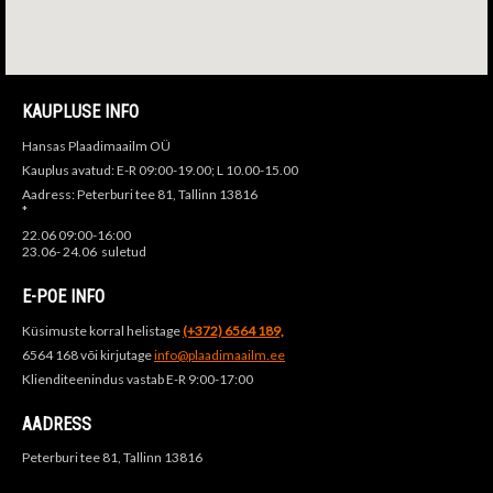
KAUPLUSE INFO
Hansas Plaadimaailm OÜ
Kauplus avatud: E-R 09:00-19.00; L 10.00-15.00
Aadress: Peterburi tee 81, Tallinn 13816
*
22.06 09:00-16:00
23.06- 24.06 suletud
E-POE INFO
Küsimuste korral helistage
(+372) 6564 189,
6564 168 või kirjutage
info@plaadimaailm.ee
Klienditeenindus vastab E-R 9:00-17:00
AADRESS
Peterburi tee 81, Tallinn 13816