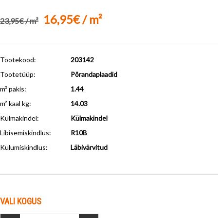
16,95€ / m²
23,95€ / m²
Tootekood:
203142
Tootetüüp:
Põrandaplaadid
m² pakis:
1.44
m² kaal kg:
14.03
Külmakindel
:
Külmakindel
Libisemiskindlus
:
R10B
Kulumiskindlus
:
Läbivärvitud
VALI KOGUS